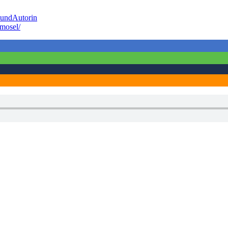
nundAutorin
mosel/