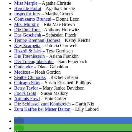
Miss Marple
– Agatha Christie
Hercule Poirot
– Agatha Christie
Inspector Jury
– Martha Grimes
Comissario Brunetti
– Donna Leon
Mrs. Murphy
– Rita Mae Brown
Die fünf Tore
– Anthony Horowitz
Das Geschenk
– Sebastian Fitzek
Tempe-Brennan (Bones)
– Kathy Reichs
Kay Scarpetta
– Patricia Cornwell
Rizzoli & Isles
– Tess Gerritsen
Die Totenleserin
– Ariana Franklin
Der Totengräbersohn
– Sam Feuerbach
Outlander
– Diana Gabaldon
Medicus
– Noah Gordon
Seattle Chinooks
– Rachel Gibson
Chicago Stars
– Susan Elizabeth Philipps
Betsy Taylor
– Mary Janice Davidson
Fool’s Gold
– Susan Mallory
Artemis Fowl
– Eoin Colfer
Die Schlüssel zum Königreich
– Garth Nix
Zum Kaffee bei Mister Dalton
– Lilly Labord