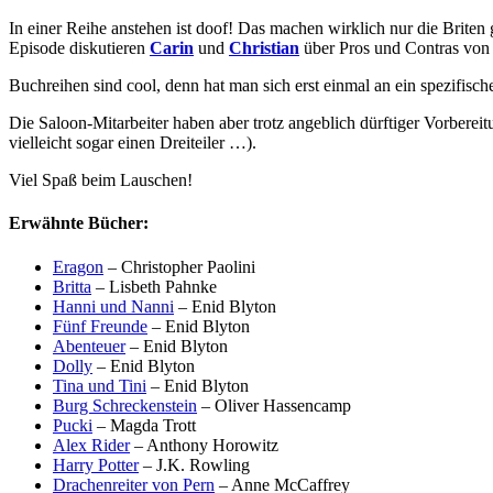
In einer Reihe anstehen ist doof! Das machen wirklich nur die Briten
Episode diskutieren
Carin
und
Christian
über Pros und Contras von Bu
Buchreihen sind cool, denn hat man sich erst einmal an ein spezifi
Die Saloon-Mitarbeiter haben aber trotz angeblich dürftiger Vorbereit
vielleicht sogar einen Dreiteiler …).
Viel Spaß beim Lauschen!
Erwähnte Bücher:
Eragon
– Christopher Paolini
Britta
– Lisbeth Pahnke
Hanni und Nanni
– Enid Blyton
Fünf Freunde
– Enid Blyton
Abenteuer
– Enid Blyton
Dolly
– Enid Blyton
Tina und Tini
– Enid Blyton
Burg Schreckenstein
– Oliver Hassencamp
Pucki
– Magda Trott
Alex Rider
– Anthony Horowitz
Harry Potter
– J.K. Rowling
Drachenreiter von Pern
– Anne McCaffrey