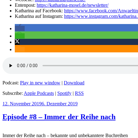
Entenpost:
https://katharina-mosel.de/newsletter/
Katharina auf Facebook:
https://www.facebook.com/Anwaelti
Katharina auf Instagram:
https://www.instagram.com/katharina.
Podcast:
Play in new window
|
Download
Subscribe:
Apple Podcasts
|
Spotify
|
RSS
Veröffentlicht
12. November 2019
6. Dezember 2019
am
Episode #8 – Immer der Reihe nach
Immer der Reihe nach – bekannte und unbekanntere Buchreihen