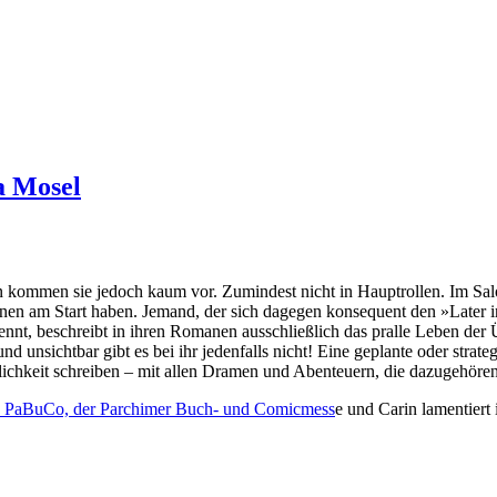
a Mosel
 kommen sie jedoch kaum vor. Zumindest nicht in Hauptrollen. Im Sal
nnen am Start haben. Jemand, der sich dagegen konsequent den »Later in
nnt, beschreibt in ihren Romanen ausschließlich das pralle Leben der Ü5
d unsichtbar gibt es bei ihr jedenfalls nicht! Eine geplante oder strat
ichkeit schreiben – mit allen Dramen und Abenteuern, die dazugehören
 PaBuCo, der Parchimer Buch- und Comicmess
e und Carin lamentiert