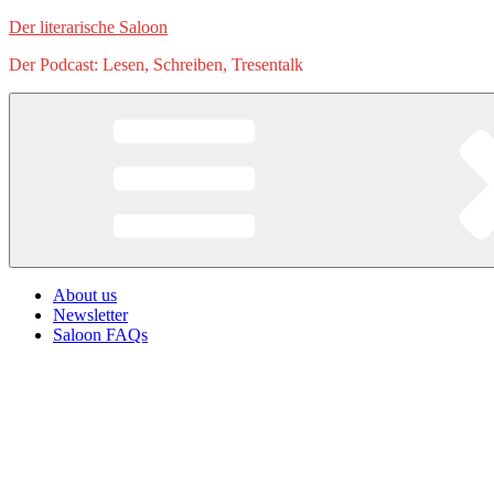
Zum
Der literarische Saloon
Inhalt
Der Podcast: Lesen, Schreiben, Tresentalk
springen
About us
Newsletter
Saloon FAQs