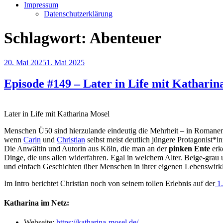
Impressum
Datenschutzerklärung
Schlagwort:
Abenteuer
Veröffentlicht
20. Mai 2025
1. Mai 2025
am
Episode #149 – Later in Life mit Katharin
Later in Life mit Katharina Mosel
Menschen Ü50 sind hierzulande eindeutig die Mehrheit – in Romanen
wenn
Carin
und
Christian
selbst meist deutlich jüngere Protagonist*i
Die Anwältin und Autorin aus Köln, die man an der
pinken Ente
erke
Dinge, die uns allen widerfahren. Egal in welchem Alter. Beige-grau un
und einfach Geschichten über Menschen in ihrer eigenen Lebenswirkl
Im Intro berichtet Christian noch von seinem tollen Erlebnis auf der
1.
Katharina im Netz:
Webseite:
https://katharina-mosel.de/