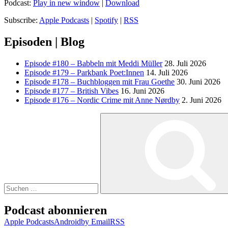
Podcast:
Play in new window
|
Download
Subscribe:
Apple Podcasts
|
Spotify
|
RSS
Episoden | Blog
Episode #180 – Babbeln mit Meddi Müller
28. Juli 2026
Episode #179 – Parkbank Poet:Innen
14. Juli 2026
Episode #178 – Buchbloggen mit Frau Goethe
30. Juni 2026
Episode #177 – British Vibes
16. Juni 2026
Episode #176 – Nordic Crime mit Anne Nørdby
2. Juni 2026
Suchen
nach:
Podcast abonnieren
Apple Podcasts
Android
by Email
RSS