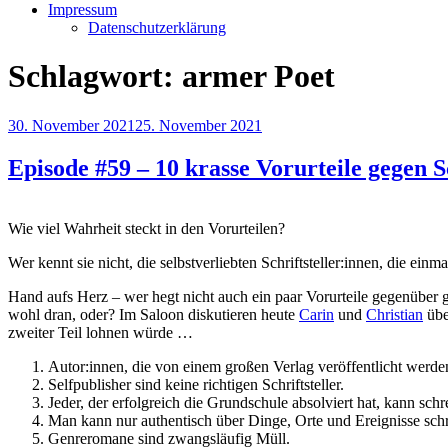
Impressum
Datenschutzerklärung
Schlagwort:
armer Poet
Veröffentlicht
30. November 2021
25. November 2021
am
Episode #59 – 10 krasse Vorurteile gegen 
Wie viel Wahrheit steckt in den Vorurteilen?
Wer kennt sie nicht, die selbstverliebten Schriftsteller:innen, die e
Hand aufs Herz – wer hegt nicht auch ein paar Vorurteile gegenüber g
wohl dran, oder? Im Saloon diskutieren heute
Carin
und
Christian
übe
zweiter Teil lohnen würde …
Autor:innen, die von einem großen Verlag veröffentlicht werden
Selfpublisher sind keine richtigen Schriftsteller.
Jeder, der erfolgreich die Grundschule absolviert hat, kann schr
Man kann nur authentisch über Dinge, Orte und Ereignisse sch
Genreromane sind zwangsläufig Müll.