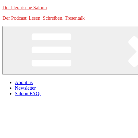
Zum
Der literarische Saloon
Inhalt
Der Podcast: Lesen, Schreiben, Tresentalk
springen
About us
Newsletter
Saloon FAQs