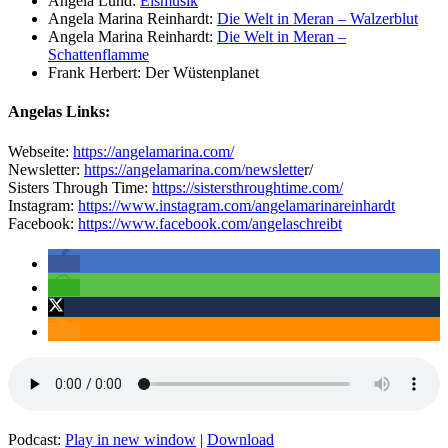
Angela Lund:
Eismusik
Angela Marina Reinhardt:
Die Welt in Meran – Walzerblut
Angela Marina Reinhardt:
Die Welt in Meran –
Schattenflamme
Frank Herbert: Der Wüstenplanet
Angelas Links:
Webseite:
https://angelamarina.com/
Newsletter:
https://angelamarina.com/newslette
r/
Sisters Through Time:
https://sistersthroughtime.com/
Instagram:
https://www.instagram.com/angelamarinareinhardt
Facebook:
https://www.facebook.com/angelaschreibt
Podcast:
Play in new window
|
Download