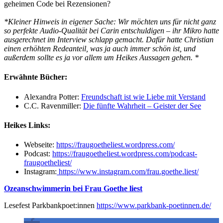
geheimen Code bei Rezensionen?
*Kleiner Hinweis in eigener Sache: Wir möchten uns für nicht ganz
so perfekte Audio-Qualität bei Carin entschuldigen – ihr Mikro hatte
ausgerechnet im Interview schlapp gemacht. Dafür hatte Christian
einen erhöhten Redeanteil, was ja auch immer schön ist, und
außerdem sollte es ja vor allem um Heikes Aussagen gehen. *
Erwähnte Bücher:
Alexandra Potter:
Freundschaft ist wie Liebe mit Verstand
C.C. Ravenmiller:
Die fünfte Wahrheit – Geister der See
Heikes Links:
Webseite:
https://fraugoetheliest.wordpress.com/
Podcast:
https://fraugoetheliest.wordpress.com/podcast-
fraugoetheliest/
Instagram:
https://www.instagram.com/frau.goethe.liest/
Ozeanschwimmerin bei Frau Goethe liest
Lesefest Parkbankpoet:innen
https://www.parkbank-poetinnen.de/