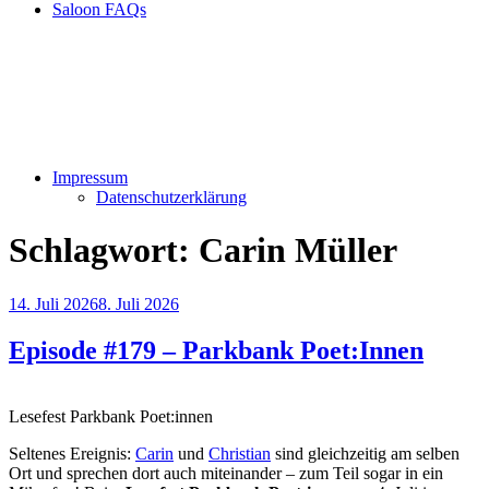
Saloon FAQs
Impressum
Datenschutzerklärung
Schlagwort:
Carin Müller
Veröffentlicht
14. Juli 2026
8. Juli 2026
am
Episode #179 – Parkbank Poet:Innen
Lesefest Parkbank Poet:innen
Seltenes Ereignis:
Carin
und
Christian
sind gleichzeitig am selben
Ort und sprechen dort auch miteinander – zum Teil sogar in ein