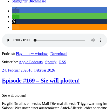
Stuttgarter Buchmesse
Podcast:
Play in new window
|
Download
Subscribe:
Apple Podcasts
|
Spotify
|
RSS
Veröffentlicht
24. Februar 2026
18. Februar 2026
am
Episode #169 – Sie will plotten!
Sie will plotten!
Es gibt für alles ein erstes Mal! Diesmal die erste Triggerwarnung im
Saloon: Wer unter einer ausgeprägten Apfel-Allergie leidet oder eine