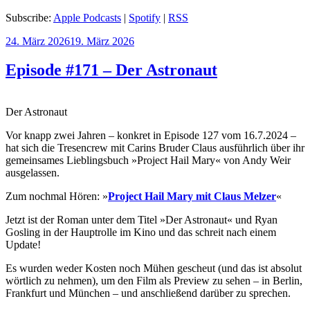
Subscribe:
Apple Podcasts
|
Spotify
|
RSS
Veröffentlicht
24. März 2026
19. März 2026
am
Episode #171 – Der Astronaut
Der Astronaut
Vor knapp zwei Jahren – konkret in Episode 127 vom 16.7.2024 –
hat sich die Tresencrew mit Carins Bruder Claus ausführlich über ihr
gemeinsames Lieblingsbuch »Project Hail Mary« von Andy Weir
ausgelassen.
Zum nochmal Hören: »
Project Hail Mary mit Claus Melzer
«
Jetzt ist der Roman unter dem Titel »Der Astronaut« und Ryan
Gosling in der Hauptrolle im Kino und das schreit nach einem
Update!
Es wurden weder Kosten noch Mühen gescheut (und das ist absolut
wörtlich zu nehmen), um den Film als Preview zu sehen – in Berlin,
Frankfurt und München – und anschließend darüber zu sprechen.