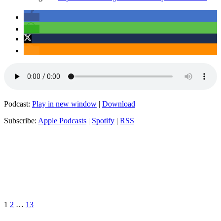
Podcast:
Play in new window
|
Download
Subscribe:
Apple Podcasts
|
Spotify
|
RSS
Seitennummerierung
Seite
Seite
Seite
Nächste
Seite
der
Beiträge
1
2
…
13