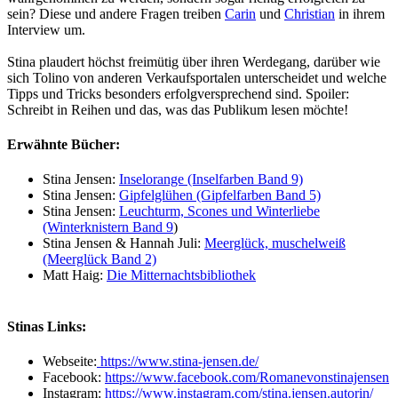
sein? Diese und andere Fragen treiben
Carin
und
Christian
in ihrem
Interview um.
Stina plaudert höchst freimütig über ihren Werdegang, darüber wie
sich Tolino von anderen Verkaufsportalen unterscheidet und welche
Tipps und Tricks besonders erfolgversprechend sind. Spoiler:
Schreibt in Reihen und das, was das Publikum lesen möchte!
Erwähnte Bücher:
Stina Jensen:
Inselorange (Inselfarben Band 9)
Stina Jensen:
Gipfelglühen (Gipfelfarben Band 5)
Stina Jensen:
Leuchturm, Scones und Winterliebe
(Winterknistern Band 9
)
Stina Jensen & Hannah Juli:
Meerglück, muschelweiß
(Meerglück Band 2)
Matt Haig:
Die Mitternachtsbibliothek
Stinas Links:
Webseite:
https://www.stina-jensen.de/
Facebook:
https://www.facebook.com/Romanevonstinajensen
Instagram:
https://www.instagram.com/stina.jensen.autorin/