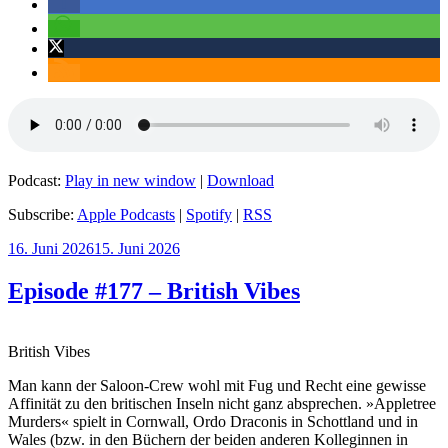
Podcast:
Play in new window
|
Download
Subscribe:
Apple Podcasts
|
Spotify
|
RSS
Veröffentlicht
16. Juni 2026
15. Juni 2026
am
Episode #177 – British Vibes
British Vibes
Man kann der Saloon-Crew wohl mit Fug und Recht eine gewisse
Affinität zu den britischen Inseln nicht ganz absprechen. »Appletree
Murders« spielt in Cornwall, Ordo Draconis in Schottland und in
Wales (bzw. in den Büchern der beiden anderen Kolleginnen in