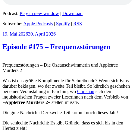
Podcast:
Play in new window
|
Download
Subscribe:
Apple Podcasts
|
Spotify
|
RSS
Veröffentlicht
19. Mai 2026
30. April 2026
am
Episode #175 – Frequenzstörungen
Frequenzstörungen – Die Ozeanschwimmerin und Appletree
Murders 2
Was ist das größte Komplimente für Schreibende? Wenn sich Fans
darüber beklagen, wo der zweite Teil bleibt. So kürzlich geschehen
bei einer Veranstaltung in Parchim, wo
Christian
sich den
inquisitorischen Fragen zweier Leserinnen nach dem Verbleib von
»
Appletree Murders 2
« stellen musste.
Die gute Nachricht: Der zweite Teil kommt noch dieses Jahr!
Die schlechte Nachricht: Es gibt Gründe, dass es sich bis in den
Herbst zieht!