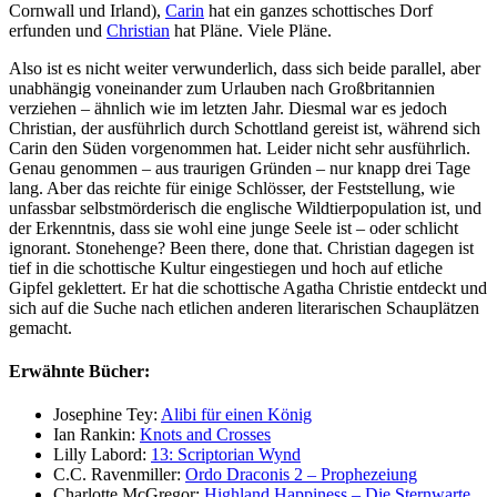
Cornwall und Irland),
Carin
hat ein ganzes schottisches Dorf
erfunden und
Christian
hat Pläne. Viele Pläne.
Also ist es nicht weiter verwunderlich, dass sich beide parallel, aber
unabhängig voneinander zum Urlauben nach Großbritannien
verziehen – ähnlich wie im letzten Jahr. Diesmal war es jedoch
Christian, der ausführlich durch Schottland gereist ist, während sich
Carin den Süden vorgenommen hat. Leider nicht sehr ausführlich.
Genau genommen – aus traurigen Gründen – nur knapp drei Tage
lang. Aber das reichte für einige Schlösser, der Feststellung, wie
unfassbar selbstmörderisch die englische Wildtierpopulation ist, und
der Erkenntnis, dass sie wohl eine junge Seele ist – oder schlicht
ignorant. Stonehenge? Been there, done that. Christian dagegen ist
tief in die schottische Kultur eingestiegen und hoch auf etliche
Gipfel geklettert. Er hat die schottische Agatha Christie entdeckt und
sich auf die Suche nach etlichen anderen literarischen Schauplätzen
gemacht.
Erwähnte Bücher:
Josephine Tey:
Alibi für einen König
Ian Rankin:
Knots and Crosses
Lilly Labord:
13: Scriptorian Wynd
C.C. Ravenmiller:
Ordo Draconis 2 – Prophezeiung
Charlotte McGregor:
Highland Happiness – Die Sternwarte