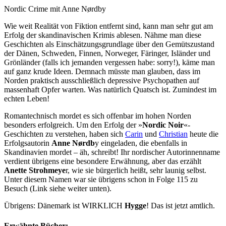
Nordic Crime mit Anne Nørdby
Wie weit Realität von Fiktion entfernt sind, kann man sehr gut am
Erfolg der skandinavischen Krimis ablesen. Nähme man diese
Geschichten als Einschätzungsgrundlage über den Gemütszustand
der Dänen, Schweden, Finnen, Norweger, Färinger, Isländer und
Grönländer (falls ich jemanden vergessen habe: sorry!), käme man
auf ganz krude Ideen. Demnach müsste man glauben, dass im
Norden praktisch ausschließlich depressive Psychopathen auf
massenhaft Opfer warten. Was natürlich Quatsch ist. Zumindest im
echten Leben!
Romantechnisch mordet es sich offenbar im hohen Norden
besonders erfolgreich. Um den Erfolg der »
Nordic Noir
«-
Geschichten zu verstehen, haben sich
Carin
und
Christian
heute die
Erfolgsautorin
Anne Nørdb
y eingeladen, die ebenfalls in
Skandinavien mordet – äh, schreibt! Ihr nordischer Autorinnenname
verdient übrigens eine besondere Erwähnung, aber das erzählt
Anette Strohmeye
r, wie sie bürgerlich heißt, sehr launig selbst.
Unter diesem Namen war sie übrigens schon in Folge 115 zu
Besuch (Link siehe weiter unten).
Übrigens: Dänemark ist WIRKLICH
Hygge
! Das ist jetzt amtlich.
Erwähnte Bücher: