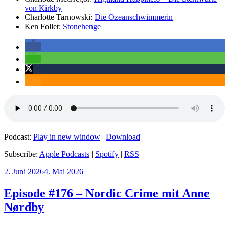
von Kirkby
Charlotte Tarnowski:
Die Ozeanschwimmerin
Ken Follet:
Stonehenge
Podcast:
Play in new window
|
Download
Subscribe:
Apple Podcasts
|
Spotify
|
RSS
Veröffentlicht
2. Juni 2026
4. Mai 2026
am
Episode #176 – Nordic Crime mit Anne
Nørdby