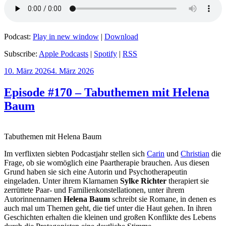
Podcast:
Play in new window
|
Download
Subscribe:
Apple Podcasts
|
Spotify
|
RSS
Veröffentlicht
10. März 2026
4. März 2026
am
Episode #170 – Tabuthemen mit Helena
Baum
Tabuthemen mit Helena Baum
Im verflixten siebten Podcastjahr stellen sich
Carin
und
Christian
die
Frage, ob sie womöglich eine Paartherapie brauchen. Aus diesen
Grund haben sie sich eine Autorin und Psychotherapeutin
eingeladen. Unter ihrem Klarnamen
Sylke Richter
therapiert sie
zerrüttete Paar- und Familienkonstellationen, unter ihrem
Autorinnennamen
Helena Baum
schreibt sie Romane, in denen es
auch mal um Themen geht, die tief unter die Haut gehen. In ihren
Geschichten erhalten die kleinen und großen Konflikte des Lebens