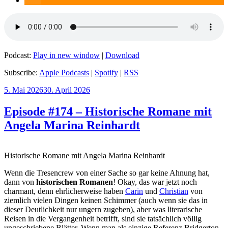
Podcast:
Play in new window
|
Download
Subscribe:
Apple Podcasts
|
Spotify
|
RSS
Veröffentlicht
5. Mai 2026
30. April 2026
am
Episode #174 – Historische Romane mit
Angela Marina Reinhardt
Historische Romane mit Angela Marina Reinhardt
Wenn die Tresencrew von einer Sache so gar keine Ahnung hat,
dann von
historischen Romanen
! Okay, das war jetzt noch
charmant, denn ehrlicherweise haben
Carin
und
Christian
von
ziemlich vielen Dingen keinen Schimmer (auch wenn sie das in
dieser Deutlichkeit nur ungern zugeben), aber was literarische
Reisen in die Vergangenheit betrifft, sind sie tatsächlich völlig
ungeschriebene Blätter. Wenn man als einzige Referenz Bridgerton