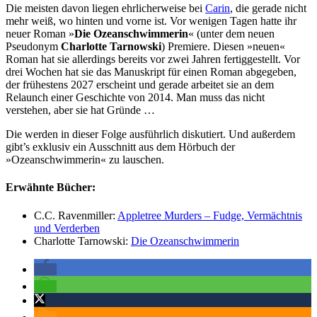
Die meisten davon liegen ehrlicherweise bei
Carin
, die gerade nicht
mehr weiß, wo hinten und vorne ist. Vor wenigen Tagen hatte ihr
neuer Roman »
Die Ozeanschwimmerin
« (unter dem neuen
Pseudonym
Charlotte Tarnowski
) Premiere. Diesen »neuen«
Roman hat sie allerdings bereits vor zwei Jahren fertiggestellt. Vor
drei Wochen hat sie das Manuskript für einen Roman abgegeben,
der frühestens 2027 erscheint und gerade arbeitet sie an dem
Relaunch einer Geschichte von 2014. Man muss das nicht
verstehen, aber sie hat Gründe …
Die werden in dieser Folge ausführlich diskutiert. Und außerdem
gibt’s exklusiv ein Ausschnitt aus dem Hörbuch der
»Ozeanschwimmerin« zu lauschen.
Erwähnte Bücher:
C.C. Ravenmiller:
Appletree Murders – Fudge, Vermächtnis
und Verderben
Charlotte Tarnowski:
Die Ozeanschwimmerin