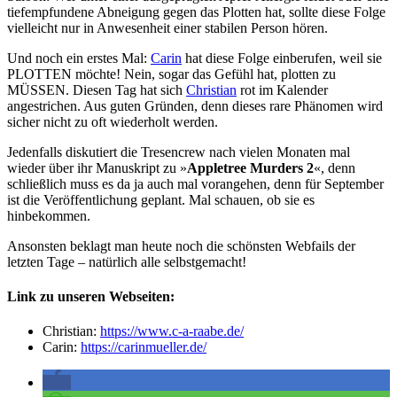
tiefempfundene Abneigung gegen das Plotten hat, sollte diese Folge
vielleicht nur in Anwesenheit einer stabilen Person hören.
Und noch ein erstes Mal:
Carin
hat diese Folge einberufen, weil sie
PLOTTEN möchte! Nein, sogar das Gefühl hat, plotten zu
MÜSSEN. Diesen Tag hat sich
Christian
rot im Kalender
angestrichen. Aus guten Gründen, denn dieses rare Phänomen wird
sicher nicht zu oft wiederholt werden.
Jedenfalls diskutiert die Tresencrew nach vielen Monaten mal
wieder über ihr Manuskript zu »
Appletree Murders 2
«, denn
schließlich muss es da ja auch mal vorangehen, denn für September
ist die Veröffentlichung geplant. Mal schauen, ob sie es
hinbekommen.
Ansonsten beklagt man heute noch die schönsten Webfails der
letzten Tage – natürlich alle selbstgemacht!
Link zu unseren Webseiten:
Christian:
https://www.c-a-raabe.de/
Carin:
https://carinmueller.de/