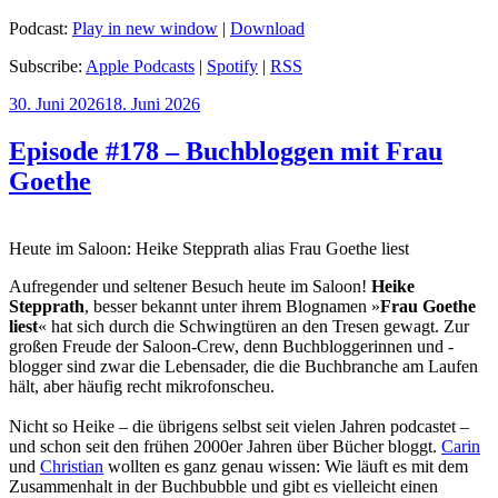
Podcast:
Play in new window
|
Download
Subscribe:
Apple Podcasts
|
Spotify
|
RSS
Veröffentlicht
30. Juni 2026
18. Juni 2026
am
Episode #178 – Buchbloggen mit Frau
Goethe
Heute im Saloon: Heike Stepprath alias Frau Goethe liest
Aufregender und seltener Besuch heute im Saloon!
Heike
Stepprath
, besser bekannt unter ihrem Blognamen »
Frau Goethe
liest
« hat sich durch die Schwingtüren an den Tresen gewagt. Zur
großen Freude der Saloon-Crew, denn Buchbloggerinnen und -
blogger sind zwar die Lebensader, die die Buchbranche am Laufen
hält, aber häufig recht mikrofonscheu.
Nicht so Heike – die übrigens selbst seit vielen Jahren podcastet –
und schon seit den frühen 2000er Jahren über Bücher bloggt.
Carin
und
Christian
wollten es ganz genau wissen: Wie läuft es mit dem
Zusammenhalt in der Buchbubble und gibt es vielleicht einen