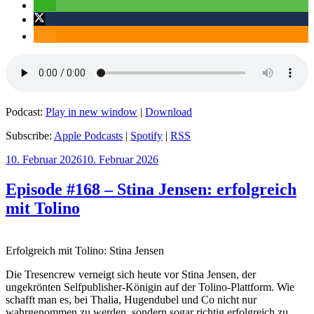
Podcast:
Play in new window
|
Download
Subscribe:
Apple Podcasts
|
Spotify
|
RSS
Veröffentlicht
10. Februar 2026
10. Februar 2026
am
Episode #168 – Stina Jensen: erfolgreich
mit Tolino
Erfolgreich mit Tolino: Stina Jensen
Die Tresencrew verneigt sich heute vor Stina Jensen, der
ungekrönten Selfpublisher-Königin auf der Tolino-Plattform. Wie
schafft man es, bei Thalia, Hugendubel und Co nicht nur
wahrgenommen zu werden, sondern sogar richtig erfolgreich zu