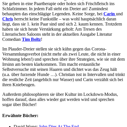
Sie gehen in eine Paartherapie oder holen sich Frischfleisch ins
Schlafzimmer. In jedem Fall steht ein Dreier an! Zumindest
behaupten das einschlägige Legenden. Keine Sorge, bei
Carin
und
Chris
herrscht keine Funkstille – was wohl hauptsächlich daran
liegt, dass sie 1. kein Paar sind und sich 2. kaum kennen. Trotzdem
haben sie sich heute Verstärkung geholt: Am Tresen des
Literarischen Saloons steht in der aktuellen Ausgabe Literatur
Comedian
Tim Boltz
!
Im Plauder-Dreier stellen sie sich kühn gegen das Corona-
Versammlungsverbot (nicht mehr als zwei Leute, die nicht in einer
Wohnung leben!) und sprechen über ihre Strategien, wie sie mit dem
Irrsinn am besten klarkommen. Tim macht erstaunliche
Selbstversuche mit seinen Haaren und dichtet was das Zeug hält
(u.a. über furzende Hunde …). Christian isst in Intervallen und trinkt
die restliche Zeit (angeblich nur Wasser) und Carin verzählt sich bei
ihren Kniebeugen.
Außerdem philosophieren sie über Kultur im Lockdown-Modus,
hoffen darauf, dass alles wieder gut werden wird und sprechen
sogar über Bücher!
Erwähnte Bücher:
David Wong:
John Dies At The End