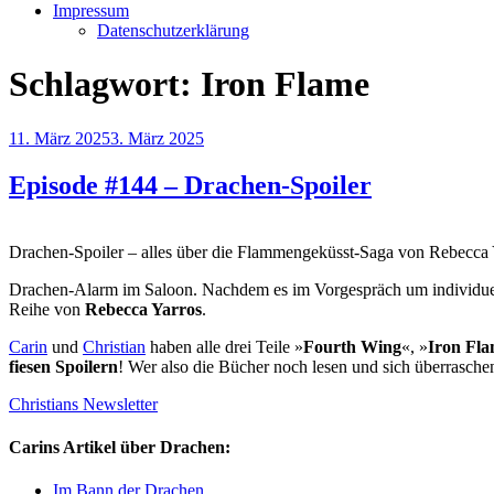
Impressum
Datenschutzerklärung
Schlagwort:
Iron Flame
Veröffentlicht
11. März 2025
3. März 2025
am
Episode #144 – Drachen-Spoiler
Drachen-Spoiler – alles über die Flammengeküsst-Saga von Rebecca 
Drachen-Alarm im Saloon. Nachdem es im Vorgespräch um individuell
Reihe von
Rebecca Yarros
.
Carin
und
Christian
haben alle drei Teile »
Fourth Wing
«, »
Iron Fl
fiesen Spoilern
! Wer also die Bücher noch lesen und sich überraschen
Christians Newsletter
Carins Artikel über Drachen:
Im Bann der Drachen