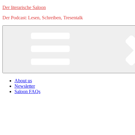
Zum
Der literarische Saloon
Inhalt
Der Podcast: Lesen, Schreiben, Tresentalk
springen
About us
Newsletter
Saloon FAQs