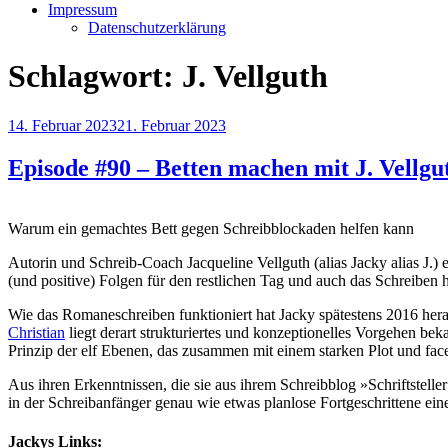
Impressum
Datenschutzerklärung
Schlagwort:
J. Vellguth
Veröffentlicht
14. Februar 2023
21. Februar 2023
am
Episode #90 – Betten machen mit J. Vellgu
Warum ein gemachtes Bett gegen Schreibblockaden helfen kann
Autorin und Schreib-Coach Jacqueline Vellguth (alias Jacky alias J.)
(und positive) Folgen für den restlichen Tag und auch das Schreiben 
Wie das Romaneschreiben funktioniert hat Jacky spätestens 2016 hera
Christian
liegt derart strukturiertes und konzeptionelles Vorgehen b
Prinzip der elf Ebenen, das zusammen mit einem starken Plot und fac
Aus ihren Erkenntnissen, die sie aus ihrem Schreibblog »Schriftstell
in der Schreibanfänger genau wie etwas planlose Fortgeschrittene ein
Jackys Links: