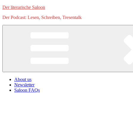
Zum
Der literarische Saloon
Inhalt
Der Podcast: Lesen, Schreiben, Tresentalk
springen
About us
Newsletter
Saloon FAQs