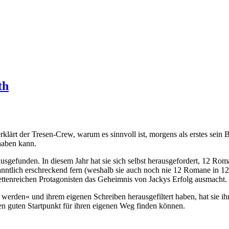
th
 erklärt der Tresen-Crew, warum es sinnvoll ist, morgens als erstes se
haben kann.
usgefunden. In diesem Jahr hat sie sich selbst herausgefordert, 12 Ro
ekanntlich erschreckend fern (weshalb sie auch noch nie 12 Romane in 
ettenreichen Protagonisten das Geheimnis von Jackys Erfolg ausmacht.
er werden« und ihrem eigenen Schreiben herausgefiltert haben, hat sie 
en guten Startpunkt für ihren eigenen Weg finden können.