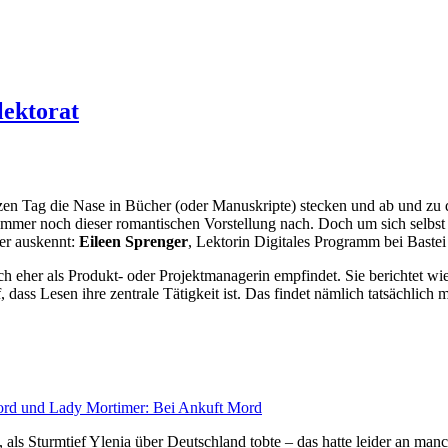
lektorat
en Tag die Nase in Bücher (oder Manuskripte) stecken und ab und zu d
mmer noch dieser romantischen Vorstellung nach. Doch um sich selbst 
ser auskennt:
Eileen Sprenger
, Lektorin Digitales Programm bei Baste
lich eher als Produkt- oder Projektmanagerin empfindet. Sie berichtet wi
dass Lesen ihre zentrale Tätigkeit ist. Das findet nämlich tatsächlich me
ord und Lady Mortimer: Bei Ankuft Mord
s Sturmtief Ylenia über Deutschland tobte – das hatte leider an manc