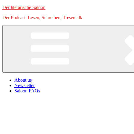
Zum
Der literarische Saloon
Inhalt
Der Podcast: Lesen, Schreiben, Tresentalk
springen
About us
Newsletter
Saloon FAQs