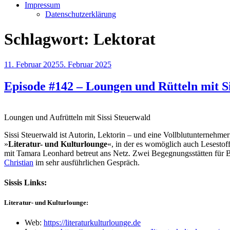
Impressum
Datenschutzerklärung
Schlagwort:
Lektorat
Veröffentlicht
11. Februar 2025
5. Februar 2025
am
Episode #142 – Loungen und Rütteln mit S
Loungen und Aufrütteln mit Sissi Steuerwald
Sissi Steuerwald ist Autorin, Lektorin – und eine Vollblutunternehmeri
»
Literatur- und Kulturlounge
«, in der es womöglich auch Lesestof
mit Tamara Leonhard betreut ans Netz. Zwei Begegnungsstätten für B
Christian
im sehr ausführlichen Gespräch.
Sissis Links:
Literatur- und Kulturlounge:
Web:
https://literaturkulturlounge.de