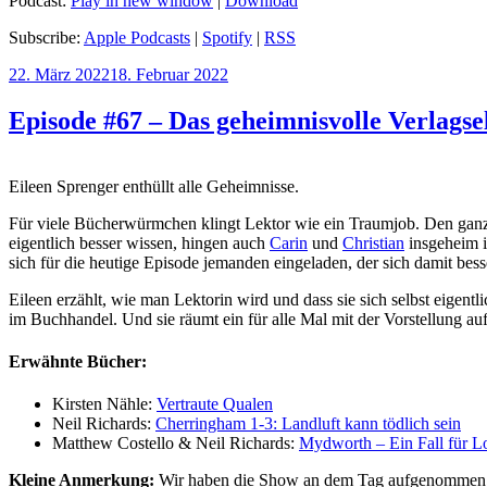
Podcast:
Play in new window
|
Download
Subscribe:
Apple Podcasts
|
Spotify
|
RSS
Veröffentlicht
22. März 2022
18. Februar 2022
am
Episode #67 – Das geheimnisvolle Verlagse
Eileen Sprenger enthüllt alle Geheimnisse.
Für viele Bücherwürmchen klingt Lektor wie ein Traumjob. Den ganz
eigentlich besser wissen, hingen auch
Carin
und
Christian
insgeheim i
sich für die heutige Episode jemanden eingeladen, der sich damit bes
Eileen erzählt, wie man Lektorin wird und dass sie sich selbst eigent
im Buchhandel. Und sie räumt ein für alle Mal mit der Vorstellung auf, 
Erwähnte Bücher:
Kirsten Nähle:
Vertraute Qualen
Neil Richards:
Cherringham 1-3: Landluft kann tödlich sein
Matthew Costello & Neil Richards:
Mydworth – Ein Fall für L
Kleine Anmerkung:
Wir haben die Show an dem Tag aufgenommen, al