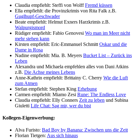
Claudia empfiehlt: Steffi von Wolff
Fremd küssen
Ella empfiehlt: die Provinzkrimis von Rita Falk z.B.
Guglhupf-Geschwader
Beate empfiehlt: Helmut Exners Harzkrimis z.B.
Walpurgismord
Rüdiger empfiehlt: Fabio Genovesi
Wo man im Meer nicht
mehr stehen kann
Kirsten empfiehlt: Eric-Emmanuel Schmitt
Oskar und die
Dame in Rosa
Nadine empfiehlt: Mia. B. Meyers
Bucket List – Zurück ins
Leben
Alexandra und Michaela empfehlen alles von Dani Atkins
z.B.
Die Achse meines Lebens
Anne-Kathrin empfiehlt: Brittainy C. Cherry
Wie die Luft
zum Atmen
Stefan empfiehlt: Stephen King
Erhebung
Carmen empfiehlt: Miamo Zesi
Rune: The Endless Love
Claudia empfiehlt: Elly Conners
Zeit zu leben
und Subina
Giuletti
Life Chat: Sag mir, wer du bist
Kollegen-Eigenwerbung:
Alva Furisto:
Bad Boy by Banana: Zwischen uns die Zeit
Florian Tietgen:
Aus sich hinaus