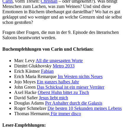
Carin
, vorm Tresen:
Christian
– oder umgekehrt?). Was bringt
Menschen zum Lachen, was zum Weinen? Und sind diese
Emotionen in Büchern überhaupt gut darstellbar? Wo hat es gut
geklappt und wo weniger und an welche Grenzen sind sie selbst
schon gestoßen?
Fragen über Fragen, die nun in der 9. Episode des literarischen
Saloons beantwortet werden.
Buchempfehlungen von Carin und Christian:
Marc Levy
All die ungesagten Worte
Dimitri Glukhovsky
Metro 2033
Erich Kästner
Fabian
Erich Maria Remarque
Im Westen nichts Neues
Jojo Moyes
Ein ganzes halbes Jahr
John Green
Das Schicksal ist ein mieser Verräter
Axel Hacke
Oberst Huhn bittet zu Tisch
David Safier
Jesus liebt mich
Douglas Adams
Per Anhalter durch die Galaxis
Roger Schmelzer
Die besten 10 Sekunden meines Lebens
Thomas Hermanns
Für immer disco
Leser-Empfehlungen: