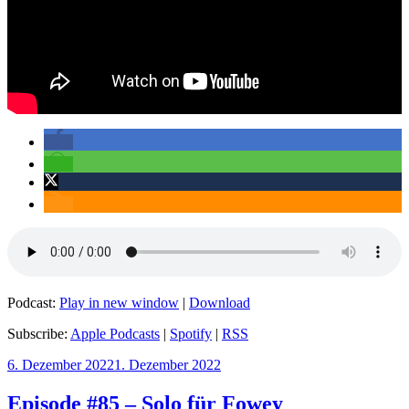
Podcast:
Play in new window
|
Download
Subscribe:
Apple Podcasts
|
Spotify
|
RSS
Veröffentlicht
6. Dezember 2022
1. Dezember 2022
am
Episode #85 – Solo für Fowey