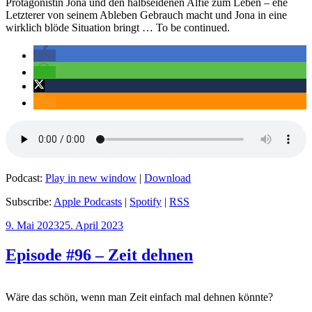
Protagonistin Jona und den halbseidenen Alfie zum Leben – ehe
Letzterer von seinem Ableben Gebrauch macht und Jona in eine
wirklich blöde Situation bringt … To be continued.
Podcast:
Play in new window
|
Download
Subscribe:
Apple Podcasts
|
Spotify
|
RSS
Veröffentlicht
9. Mai 2023
25. April 2023
am
Episode #96 – Zeit dehnen
Wäre das schön, wenn man Zeit einfach mal dehnen könnte?