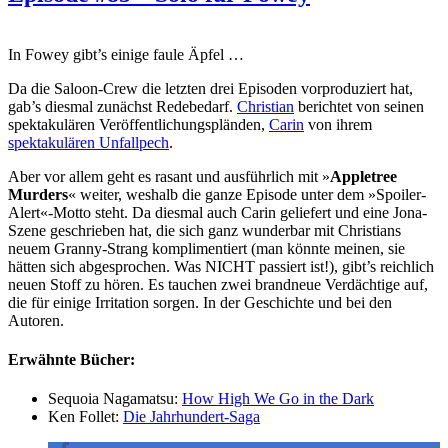
In Fowey gibt’s einige faule Äpfel …
Da die Saloon-Crew die letzten drei Episoden vorproduziert hat,
gab’s diesmal zunächst Redebedarf.
Christian
berichtet von seinen
spektakulären Veröffentlichungspländen,
Carin
von ihrem
spektakulären Unfallpech
.
Aber vor allem geht es rasant und ausführlich mit »
Appletree
Murders
« weiter, weshalb die ganze Episode unter dem »Spoiler-
Alert«-Motto steht. Da diesmal auch Carin geliefert und eine Jona-
Szene geschrieben hat, die sich ganz wunderbar mit Christians
neuem Granny-Strang komplimentiert (man könnte meinen, sie
hätten sich abgesprochen. Was NICHT passiert ist!), gibt’s reichlich
neuen Stoff zu hören. Es tauchen zwei brandneue Verdächtige auf,
die für einige Irritation sorgen. In der Geschichte und bei den
Autoren.
Erwähnte Bücher:
Sequoia Nagamatsu:
How High We Go in the Dark
Ken Follet:
Die Jahrhundert-Saga