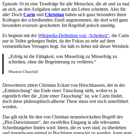
Episode 16 ist eine Trostfolge für alle Menschen, die ab und zu mal
an sich, an den Aufgaben oder auch am Leben scheitern. Also für
alle! Doch
Carin
und
Christian
haben sich ganz besonders ihren
Kollegen der schreibenden Zunft angenommen, die dort wird ganz
besonders exzessiv gescheitert. Im Regelfall jedoch unnötig.
Es beginnt mit der
Wikipedia-Definition von „Scheitern“
, die Carin
nur in Teilen gelungen findet, da der Fokus zu sehr auf dem
vermeintlichen Versagen liegt. Sie hält es lieber mit dieser Weisheit:
„Erfolg ist die Fähigkeit, von Misserfolg zu Misserfolg zu
schreiten, ohne die Begeisterung zu verlieren.“
Winston Churchill
Desweiteren zitiert Christian Eckart von Hirschhausen, der in der
„Enttäuschung“ das Ende einer Täuschung sieht, wobei es ja
eigentlich eher die „Ente einer Täuschung“ ist, wie Carin findet,
doch diese philosophisch-alberne These muss erst noch unterfüttert
werden.
Das gilt nicht für den von Christian neuentwickelten Begriff des
„Plot-Darwinismus“, der zweifellos Eingang in alle relevanten
Schreibratgeber finden wird: Ideen, die es wert sind, zu überleben
und irgendwann einmal in Buchform verewigt zu werden, kann man