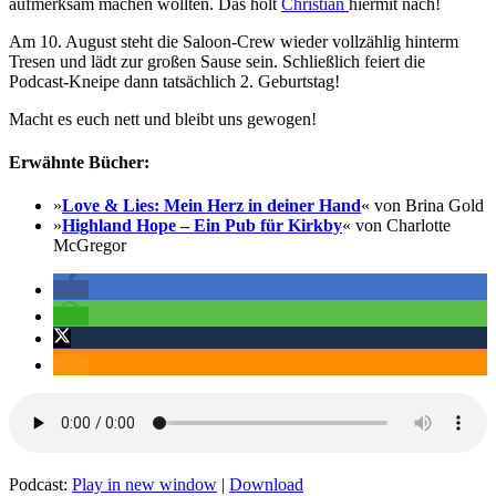
aufmerksam machen wollten. Das holt
Christian
hiermit nach!
Am 10. August steht die Saloon-Crew wieder vollzählig hinterm
Tresen und lädt zur großen Sause sein. Schließlich feiert die
Podcast-Kneipe dann tatsächlich 2. Geburtstag!
Macht es euch nett und bleibt uns gewogen!
Erwähnte Bücher:
»
Love & Lies: Mein Herz in deiner Hand
« von Brina Gold
»
Highland Hope – Ein Pub für Kirkby
« von Charlotte
McGregor
Podcast:
Play in new window
|
Download