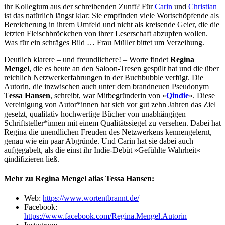
ihr Kollegium aus der schreibenden Zunft? Für
Carin
und
Christian
ist das natürlich längst klar: Sie empfinden viele Wortschöpfende als
Bereicherung in ihrem Umfeld und nicht als kreisende Geier, die die
letzten Fleischbröckchen von ihrer Leserschaft abzupfen wollen.
Was für ein schräges Bild … Frau Müller bittet um Verzeihung.
Deutlich klarere – und freundlichere! – Worte findet
Regina
Mengel
, die es heute an den Saloon-Tresen gespült hat und die über
reichlich Netzwerkerfahrungen in der Buchbubble verfügt. Die
Autorin, die inzwischen auch unter dem brandneuen Pseudonym
T
essa Hansen
, schreibt, war Mitbegründerin von »
Qindie
«. Diese
Vereinigung von Autor*innen hat sich vor gut zehn Jahren das Ziel
gesetzt, qualitativ hochwertige Bücher von unabhängigen
Schriftsteller*innen mit einem Qualitätssiegel zu versehen. Dabei hat
Regina die unendlichen Freuden des Netzwerkens kennengelernt,
genau wie ein paar Abgründe. Und Carin hat sie dabei auch
aufgegabelt, als die einst ihr Indie-Debüt »Gefühlte Wahrheit«
qindifizieren ließ.
Mehr zu Regina Mengel alias Tessa Hansen:
Web:
https://www.wortentbrannt.de/
Facebook:
https://www.facebook.com/Regina.Mengel.Autorin