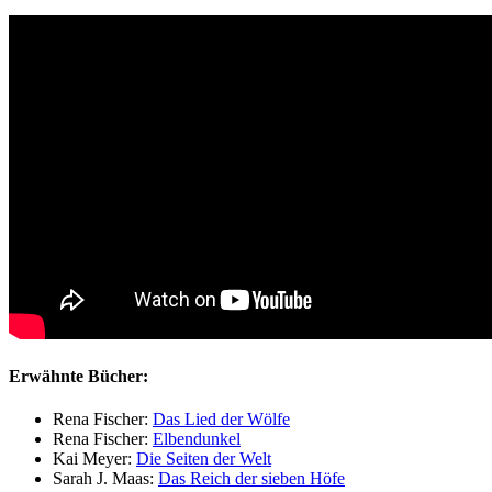
Erwähnte Bücher:
Rena Fischer:
Das Lied der Wölfe
Rena Fischer:
Elbendunkel
Kai Meyer:
Die Seiten der Welt
Sarah J. Maas:
Das Reich der sieben Höfe