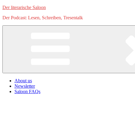
Zum
Der literarische Saloon
Inhalt
Der Podcast: Lesen, Schreiben, Tresentalk
springen
About us
Newsletter
Saloon FAQs