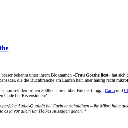
the
, besser bekannt unter ihrem Blognamen »
Frau Goethe liest
« hat sich
nsader, die die Buchbranche am Laufen hält, aber häufig recht mikro
nd schon seit den frühen 2000er Jahren über Bücher bloggt.
Carin
und
Ch
men Code bei Rezensionen?
 perfekte Audio-Qualität bei Carin entschuldigen – ihr Mikro hatte au
te es ja vor allem um Heikes Aussagen gehen. *