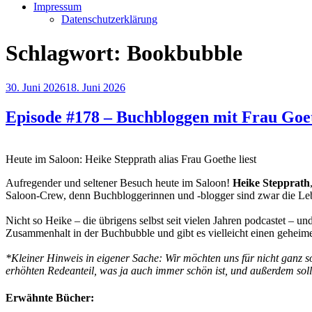
Impressum
Datenschutzerklärung
Schlagwort:
Bookbubble
Veröffentlicht
30. Juni 2026
18. Juni 2026
am
Episode #178 – Buchbloggen mit Frau Goe
Heute im Saloon: Heike Stepprath alias Frau Goethe liest
Aufregender und seltener Besuch heute im Saloon!
Heike Stepprath
Saloon-Crew, denn Buchbloggerinnen und -blogger sind zwar die Lebe
Nicht so Heike – die übrigens selbst seit vielen Jahren podcastet – u
Zusammenhalt in der Buchbubble und gibt es vielleicht einen gehei
*Kleiner Hinweis in eigener Sache: Wir möchten uns für nicht ganz so
erhöhten Redeanteil, was ja auch immer schön ist, und außerdem soll
Erwähnte Bücher: