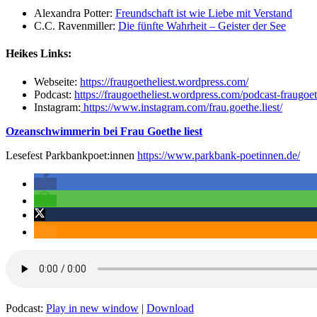
Alexandra Potter:
Freundschaft ist wie Liebe mit Verstand
C.C. Ravenmiller:
Die fünfte Wahrheit – Geister der See
Heikes Links:
Webseite:
https://fraugoetheliest.wordpress.com/
Podcast:
https://fraugoetheliest.wordpress.com/podcast-fraugoet
Instagram:
https://www.instagram.com/frau.goethe.liest/
Ozeanschwimmerin bei Frau Goethe liest
Lesefest Parkbankpoet:innen
https://www.parkbank-poetinnen.de/
Podcast:
Play in new window
|
Download