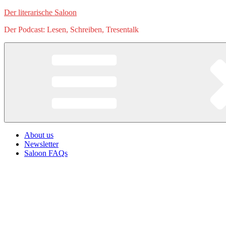
Zum
Der literarische Saloon
Inhalt
Der Podcast: Lesen, Schreiben, Tresentalk
springen
About us
Newsletter
Saloon FAQs