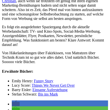
Christian
, auch wenn sie trotzdem oft genug mit ihren eigenen
Marketing-Bemühungen hadern und nicht selten sogar damit
scheitern. Also ist es Zeit, das Pferd mal von hinten aufzuzäumen
und eine schonungslose Selbstbeobachtung zu starten, auf welche
Form von Werbung sie selbst am besten anspringen.
Es folgt ein ausgedehnter Spaziergang durch die aktuelle
Werbelandschaft: TV- und Kino-Spots, Social-Media-Werbung,
Anzeigenblätter, Flyer, Postkarten, Newsletter, persönliche
Empfehlung. Was funktioniert am besten? Klare Antwort: Kommt
darauf an!
Von Häkelanleitungen über Fakirkissen, von Matratzen über
Technik-Kram ist so gut wie alles dabei. Und natürlich Bücher.
Sooooo viele Bücher.
Erwähnte Bücher:
Emily Henry:
Funny Story
Lucy Score:
Things We Never Get Over
Barry Eisler:
Einsame Auferstehung
Stefan Schwarz:
Bis ins Mark