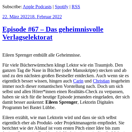
Subscribe:
Apple Podcasts
|
Spotify
|
RSS
Veröffentlicht
22. März 2022
18. Februar 2022
am
Episode #67 – Das geheimnisvolle
Verlagselektorat
Eileen Sprenger enthüllt alle Geheimnisse.
Für viele Bücherwürmchen klingt Lektor wie ein Traumjob. Den
ganzen Tag die Nase in Bücher (oder Manuskripte) stecken und ab
und zu den nächsten großen Bestseller entdecken. Auch wenn sie es
eigentlich besser wissen, hingen auch
Carin
und
Christian
insgeheim
immer noch dieser romantischen Vorstellung nach. Doch um sich
selbst und allen Hörer*innen einen Realitäts-Check zu verpassen,
haben sie sich für die heutige Episode jemanden eingeladen, der sich
damit besser auskennt:
Eileen Sprenger
, Lektorin Digitales
Programm bei Bastei Lübbe.
Eileen erzählt, wie man Lektorin wird und dass sie sich selbst
eigentlich eher als Produkt- oder Projektmanagerin empfindet. Sie
berichtet wie der Ablauf ist vom ersten Pitch einer Idee bis zum