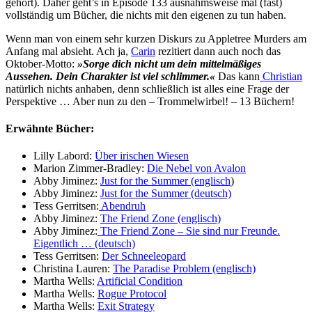
gehört). Daher geht’s in Episode 133 ausnahmsweise mal (fast)
vollständig um Bücher, die nichts mit den eigenen zu tun haben.
Wenn man von einem sehr kurzen Diskurs zu Appletree Murders am
Anfang mal absieht. Ach ja,
Carin
rezitiert dann auch noch das
Oktober-Motto:
»Sorge dich nicht um dein mittelmäßiges
Aussehen. Dein Charakter ist viel schlimmer.«
Das kann
Christian
natürlich nichts anhaben, denn schließlich ist alles eine Frage der
Perspektive … Aber nun zu den – Trommelwirbel! – 13 Büchern!
Erwähnte Bücher:
Lilly Labord:
Über irischen Wiesen
Marion Zimmer-Bradley:
Die Nebel von Avalon
Abby Jiminez:
Just for the Summer (englisch
)
Abby Jiminez:
Just for the Summer (deutsch)
Tess Gerritsen:
Abendruh
Abby Jiminez:
The Friend Zone (englisch)
Abby Jiminez:
The Friend Zone – Sie sind nur Freunde.
Eigentlich … (deutsch)
Tess Gerritsen:
Der Schneeleopard
Christina Lauren:
The Paradise Problem (englisch)
Martha Wells:
Artificial Condition
Martha Wells:
Rogue Protocol
Martha Wells:
Exit Strategy