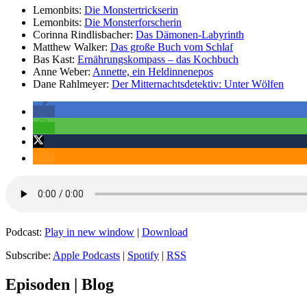
Lemonbits:
Die Monstertrickserin
Lemonbits:
Die Monsterforscherin
Corinna Rindlisbacher:
Das Dämonen-Labyrinth
Matthew Walker:
Das große Buch vom Schlaf
Bas Kast:
Ernährungskompass – das Kochbuch
Anne Weber:
Annette, ein Heldinnenepos
Dane Rahlmeyer:
Der Mitternachtsdetektiv: Unter Wölfen
Podcast:
Play in new window
|
Download
Subscribe:
Apple Podcasts
|
Spotify
|
RSS
Episoden | Blog