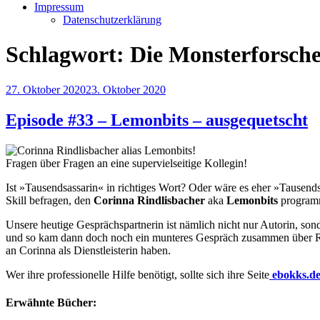
Impressum
Datenschutzerklärung
Schlagwort:
Die Monsterforsche
Veröffentlicht
27. Oktober 2020
23. Oktober 2020
am
Episode #33 – Lemonbits – ausgequetscht
Fragen über Fragen an eine supervielseitige Kollegin!
Ist »Tausendsassarin« in richtiges Wort? Oder wäre es eher »Tausend
Skill befragen, den
Corinna Rindlisbacher
aka
Lemonbits
programm
Unsere heutige Gesprächspartnerin ist nämlich nicht nur Autorin, sond
und so kam dann doch noch ein munteres Gespräch zusammen über Rom
an Corinna als Dienstleisterin haben.
Wer ihre professionelle Hilfe benötigt, sollte sich ihre Seite
ebokks.d
Erwähnte Bücher: