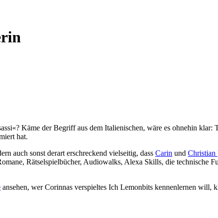
rin
sassi«? Käme der Begriff aus dem Italienischen, wäre es ohnehin klar: 
iert hat.
ern auch sonst derart erschreckend vielseitig, dass
Carin
und
Christian
ane, Rätselspielbücher, Audiowalks, Alexa Skills, die technische Fu
e
ansehen, wer Corinnas verspieltes Ich Lemonbits kennenlernen will, k