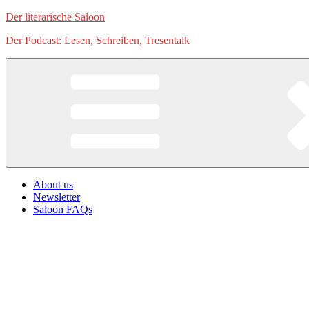
Zum
Der literarische Saloon
Inhalt
Der Podcast: Lesen, Schreiben, Tresentalk
springen
About us
Newsletter
Saloon FAQs