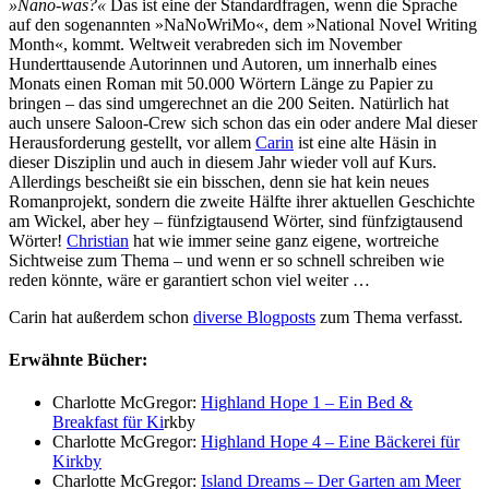
»Nano-was?«
Das ist eine der Standardfragen, wenn die Sprache
auf den sogenannten »NaNoWriMo«, dem »National Novel Writing
Month«, kommt. Weltweit verabreden sich im November
Hunderttausende Autorinnen und Autoren, um innerhalb eines
Monats einen Roman mit 50.000 Wörtern Länge zu Papier zu
bringen – das sind umgerechnet an die 200 Seiten. Natürlich hat
auch unsere Saloon-Crew sich schon das ein oder andere Mal dieser
Herausforderung gestellt, vor allem
Carin
ist eine alte Häsin in
dieser Disziplin und auch in diesem Jahr wieder voll auf Kurs.
Allerdings bescheißt sie ein bisschen, denn sie hat kein neues
Romanprojekt, sondern die zweite Hälfte ihrer aktuellen Geschichte
am Wickel, aber hey – fünfzigtausend Wörter, sind fünfzigtausend
Wörter!
Christian
hat wie immer seine ganz eigene, wortreiche
Sichtweise zum Thema – und wenn er so schnell schreiben wie
reden könnte, wäre er garantiert schon viel weiter …
Carin hat außerdem schon
diverse Blogposts
zum Thema verfasst.
Erwähnte Bücher:
Charlotte McGregor:
Highland Hope 1 – Ein Bed &
Breakfast für Ki
rkby
Charlotte McGregor:
Highland Hope 4 – Eine Bäckerei für
Kirkby
Charlotte McGregor:
Island Dreams – Der Garten am Meer