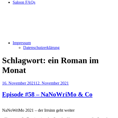
Saloon FAQs
Impressum
Datenschutzerklärung
Schlagwort:
ein Roman im
Monat
Veröffentlicht
16. November 2021
12. November 2021
am
Episode #58 – NaNoWriMo & Co
NaNoWriMo 2021 – der Irrsinn geht weiter