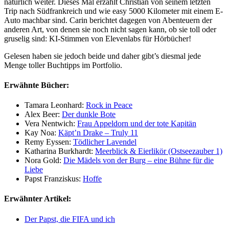
natürlich weiter. Dieses Mal erzählt Christian von seinem letzten
Trip nach Südfrankreich und wie easy 5000 Kilometer mit einem E-
Auto machbar sind. Carin berichtet dagegen von Abenteuern der
anderen Art, von denen sie noch nicht sagen kann, ob sie toll oder
gruselig sind: KI-Stimmen von Elevenlabs für Hörbücher!
Gelesen haben sie jedoch beide und daher gibt’s diesmal jede
Menge toller Buchtipps im Portfolio.
Erwähnte Bücher:
Tamara Leonhard:
Rock in Peace
Alex Beer:
Der dunkle Bote
Vera Nentwich:
Frau Appeldorn und der tote Kapitän
Kay Noa:
Käpt’n Drake – Truly 11
Remy Eyssen:
Tödlicher Lavendel
Katharina Burkhardt:
Meerblick & Eierlikör (Ostseezauber 1)
Nora Gold:
Die Mädels von der Burg – eine Bühne für die
Liebe
Papst Franziskus:
Hoffe
Erwähnter Artikel:
Der Papst, die FIFA und ich