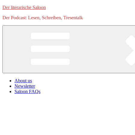
Zum
Der literarische Saloon
Inhalt
Der Podcast: Lesen, Schreiben, Tresentalk
springen
About us
Newsletter
Saloon FAQs