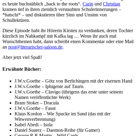
es heute buchstäblich „back to the roots“.
Carin
und
Christian
kramen tief in ihren ziemlich verstaubten Schulerinnerungen –
*hatschi* – und diskutieren über Sinn und Unsinn von
Schullektüren.
Diese Episode habt ihr Hörerin Kirsten zu verdanken, deren Tochter
kürzlich im Nahkampf mit Kafka lag … Wenn ihr auch mal
Wunschthemen habt, dann schreibt einen Kommentar oder eine Mail
an
post@literarischer-saloon.de
.
Aber jetzt viel Spaß!
Erwähnte Bücher:
J.W.v.Goethe – Götz von Berlichingen mit der eisernen Hand
J.W.v.Goethe – Iphigenie auf Tauris
J.W.v.Goethe – Clavigo (übrigens das erste unter seinem
Namen veröffentlichte Werk)
Bram Stoker – Dracula
J.W.v.Goethe – Faust
Klaus Kordon – Wie Spucke im Sand (das mit der
Witwenverbrennung)
Isabel Abedi – Isola
Daniel Suarez – Daemon-Reihe (für Gamer)
George R.R.Martin – Wild Cards