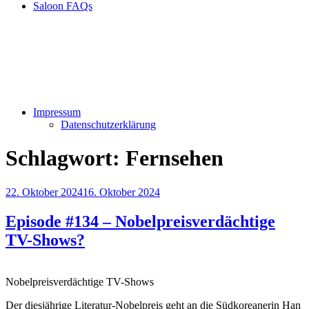
Saloon FAQs
Impressum
Datenschutzerklärung
Schlagwort:
Fernsehen
Veröffentlicht
22. Oktober 2024
16. Oktober 2024
am
Episode #134 – Nobelpreisverdächtige
TV-Shows?
Nobelpreisverdächtige TV-Shows
Der diesjährige Literatur-Nobelpreis geht an die Südkoreanerin Han