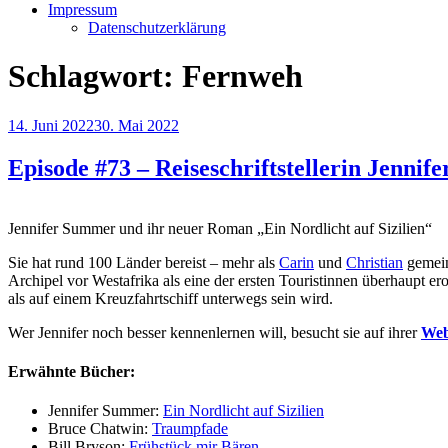
Impressum
Datenschutzerklärung
Schlagwort:
Fernweh
Veröffentlicht
14. Juni 2022
30. Mai 2022
am
Episode #73 – Reiseschriftstellerin Jenni
Jennifer Summer und ihr neuer Roman „Ein Nordlicht auf Sizilien“
Sie hat rund 100 Länder bereist – mehr als
Carin
und
Christian
gemein
Archipel vor Westafrika als eine der ersten Touristinnen überhaupt erob
als auf einem Kreuzfahrtschiff unterwegs sein wird.
Wer Jennifer noch besser kennenlernen will, besucht sie auf ihrer
Web
Erwähnte Bücher:
Jennifer Summer:
Ein Nordlicht auf Sizilien
Bruce Chatwin:
Traumpfade
Bill Bryson:
Frühstück mir Bären