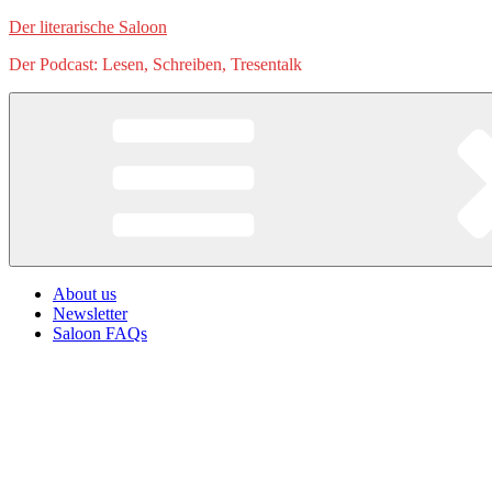
Zum
Der literarische Saloon
Inhalt
Der Podcast: Lesen, Schreiben, Tresentalk
springen
About us
Newsletter
Saloon FAQs