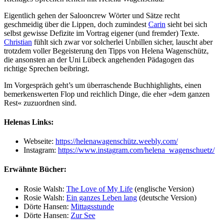
Eigentlich gehen der Salooncrew Wörter und Sätze recht
geschmeidig über die Lippen, doch zumindest
Carin
sieht bei sich
selbst gewisse Defizite im Vortrag eigener (und fremder) Texte.
Christian
fühlt sich zwar vor solcherlei Unbillen sicher, lauscht aber
trotzdem voller Begeisterung den Tipps von Helena Wagenschütz,
die ansonsten an der Uni Lübeck angehenden Pädagogen das
richtige Sprechen beibringt.
Im Vorgespräch geht’s um überraschende Buchhighlights, einen
bemerkenswerten Flop und reichlich Dinge, die eher »dem ganzen
Rest« zuzuordnen sind.
Helenas Links:
Webseite:
https://helenawagenschütz.weebly.com/
Instagram:
https://www.instagram.com/helena_wagenschuetz/
Erwähnte Bücher:
Rosie Walsh:
The Love of My Life
(englische Version)
Rosie Walsh:
Ein ganzes Leben lang
(deutsche Version)
Dörte Hansen:
Mittagsstunde
Dörte Hansen:
Zur See