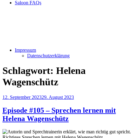
Saloon FAQs
Impressum
Datenschutzerklärung
Schlagwort:
Helena
Wagenschütz
Veröffentlicht
12. September 2023
29. August 2023
am
Episode #105 – Sprechen lernen mit
Helena Wagenschütz
Richtiges Sprechen lernen mit Helena Wagenschütz