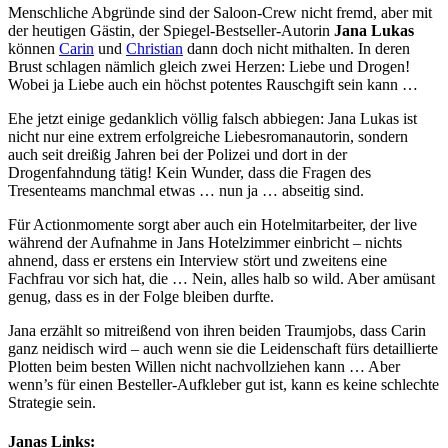
Menschliche Abgründe sind der Saloon-Crew nicht fremd, aber mit
der heutigen Gästin, der Spiegel-Bestseller-Autorin
Jana Lukas
können
Carin
und
Christian
dann doch nicht mithalten. In deren
Brust schlagen nämlich gleich zwei Herzen: Liebe und Drogen!
Wobei ja Liebe auch ein höchst potentes Rauschgift sein kann …
Ehe jetzt einige gedanklich völlig falsch abbiegen: Jana Lukas ist
nicht nur eine extrem erfolgreiche Liebesromanautorin, sondern
auch seit dreißig Jahren bei der Polizei und dort in der
Drogenfahndung tätig! Kein Wunder, dass die Fragen des
Tresenteams manchmal etwas … nun ja … abseitig sind.
Für Actionmomente sorgt aber auch ein Hotelmitarbeiter, der live
während der Aufnahme in Jans Hotelzimmer einbricht – nichts
ahnend, dass er erstens ein Interview stört und zweitens eine
Fachfrau vor sich hat, die … Nein, alles halb so wild. Aber amüsant
genug, dass es in der Folge bleiben durfte.
Jana erzählt so mitreißend von ihren beiden Traumjobs, dass Carin
ganz neidisch wird – auch wenn sie die Leidenschaft fürs detaillierte
Plotten beim besten Willen nicht nachvollziehen kann … Aber
wenn’s für einen Besteller-Aufkleber gut ist, kann es keine schlechte
Strategie sein.
Janas Links: