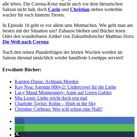
alle leben. Die Corona-Krise macht auch vor dem literarischen
Saloon nicht halt, doch
Carin
und
Christian
stehen weiterhin
wacker für euch hinterm Tresen.
In Episode 18 geht es vor allem ums Mutmachen. Wie geht man am
besten mit der Situation um? Zuhause bleiben und Bücher lesen.
Oder den wunderbaren Artikel von Zukunftsforscher Matthias Horx:
Die Welt nach Corona
Nach den reinen Plauderfolgen der letzten Wochen werden im
Saloon diesmal tatsächlich wieder handfeste Lesetipps serviert!
Erwähnte Bücher:
Karsten Dusse: Achtsam Morden
Kay Noa: Agentin 006y/2: Undercover für die Liebe
Lucy Maud Montgomery: Anne auf Green Gables
Mia Leoni: Liebe reicht doch erst mal
Charlotte Taylor: Robin – High in the Sky
Christine Corbeau: Wer will schon eine Null?