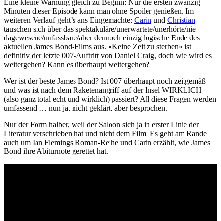
Eine kleine Warnung gleich zu Beginn: Nur die ersten zwanzig
Minuten dieser Episode kann man ohne Spoiler genießen. Im
weiteren Verlauf geht’s ans Eingemachte:
Carin
und
Christian
tauschen sich über das spektakuläre/unerwartete/unerhörte/nie
dagewesene/unfassbare/aber dennoch einzig logische Ende des
aktuellen James Bond-Films aus. »Keine Zeit zu sterben« ist
definitiv der letzte 007-Auftritt von Daniel Craig, doch wie wird es
weitergehen? Kann es überhaupt weitergehen?
Wer ist der beste James Bond? Ist 007 überhaupt noch zeitgemäß
und was ist nach dem Raketenangriff auf der Insel WIRKLICH
(also ganz total echt und wirklich) passiert? All diese Fragen werden
umfassend … nun ja, nicht geklärt, aber besprochen.
Nur der Form halber, weil der Saloon sich ja in erster Linie der
Literatur verschrieben hat und nicht dem Film: Es geht am Rande
auch um Ian Flemings Roman-Reihe und Carin erzählt, wie James
Bond ihre Abiturnote gerettet hat.