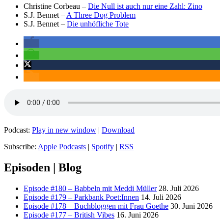
Christine Corbeau –
Die Null ist auch nur eine Zahl: Zino
S.J. Bennet –
A Three Dog Problem
S.J. Bennet –
Die unhöfliche Tote
Podcast:
Play in new window
|
Download
Subscribe:
Apple Podcasts
|
Spotify
|
RSS
Episoden | Blog
Episode #180 – Babbeln mit Meddi Müller
28. Juli 2026
Episode #179 – Parkbank Poet:Innen
14. Juli 2026
Episode #178 – Buchbloggen mit Frau Goethe
30. Juni 2026
Episode #177 – British Vibes
16. Juni 2026