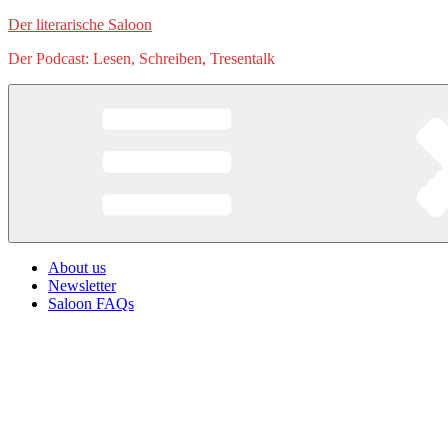
Zum
Der literarische Saloon
Inhalt
Der Podcast: Lesen, Schreiben, Tresentalk
springen
About us
Newsletter
Saloon FAQs