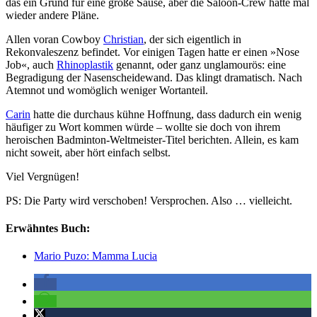
das ein Grund für eine große Sause, aber die Saloon-Crew hatte mal
wieder andere Pläne.
Allen voran Cowboy
Christian
, der sich eigentlich in
Rekonvaleszenz befindet. Vor einigen Tagen hatte er einen »Nose
Job«, auch
Rhinoplastik
genannt, oder ganz unglamourös: eine
Begradigung der Nasenscheidewand. Das klingt dramatisch. Nach
Atemnot und womöglich weniger Wortanteil.
Carin
hatte die durchaus kühne Hoffnung, dass dadurch ein wenig
häufiger zu Wort kommen würde – wollte sie doch von ihrem
heroischen Badminton-Weltmeister-Titel berichten. Allein, es kam
nicht soweit, aber hört einfach selbst.
Viel Vergnügen!
PS: Die Party wird verschoben! Versprochen. Also … vielleicht.
Erwähntes Buch:
Mario Puzo: Mamma Lucia