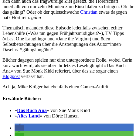
sich dann auch das fragwürdige Ziel gesetzt, die Hörerschaft
innerhalb von nur zehn Minuten zum Einschlafen zu bringen. Ob ihr
das gelingt? Oder ob der quietschwache
Christian
etwas dagegen
hat? Hört rein.
gähn
Thematisch mäandert diese Episode jedenfalls zwischen echter
Lebenshilfe (»Was tun gegen Frühjahrsmüdigkeit?«), TV-Tipps
(»Last One Laughing« und »Jane the Virgin«) und öden
Selbstbetrachtungen über die Anstrengungen des Autor*innen-
Daseins. *gähngähngähn*
Bücher dagegen spielen nur eine untergeordnete Rolle, wobei Carin
kurz wach wird, als sie über ihr letztes Lesehighlight »Das Buch
Ana« von Sue Monk Kidd referiert, über das sie sogar einen
Blogpost
verfasst hat.
Ach ja, Mike Krüger hat ebenfalls einen Cameo-Auftritt …
Erwähnte Bücher:
»
Das Buch Ana
« von Sue Monk Kidd
»
Altes Land
« von Dörte Hansen