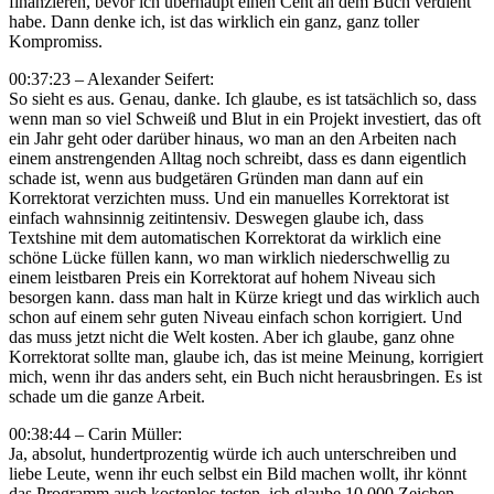
finanzieren, bevor ich überhaupt einen Cent an dem Buch verdient
habe. Dann denke ich, ist das wirklich ein ganz, ganz toller
Kompromiss.
00:37:23 – Alexander Seifert:
So sieht es aus. Genau, danke. Ich glaube, es ist tatsächlich so, dass
wenn man so viel Schweiß und Blut in ein Projekt investiert, das oft
ein Jahr geht oder darüber hinaus, wo man an den Arbeiten nach
einem anstrengenden Alltag noch schreibt, dass es dann eigentlich
schade ist, wenn aus budgetären Gründen man dann auf ein
Korrektorat verzichten muss. Und ein manuelles Korrektorat ist
einfach wahnsinnig zeitintensiv. Deswegen glaube ich, dass
Textshine mit dem automatischen Korrektorat da wirklich eine
schöne Lücke füllen kann, wo man wirklich niederschwellig zu
einem leistbaren Preis ein Korrektorat auf hohem Niveau sich
besorgen kann. dass man halt in Kürze kriegt und das wirklich auch
schon auf einem sehr guten Niveau einfach schon korrigiert. Und
das muss jetzt nicht die Welt kosten. Aber ich glaube, ganz ohne
Korrektorat sollte man, glaube ich, das ist meine Meinung, korrigiert
mich, wenn ihr das anders seht, ein Buch nicht herausbringen. Es ist
schade um die ganze Arbeit.
00:38:44 – Carin Müller:
Ja, absolut, hundertprozentig würde ich auch unterschreiben und
liebe Leute, wenn ihr euch selbst ein Bild machen wollt, ihr könnt
das Programm auch kostenlos testen, ich glaube 10.000 Zeichen