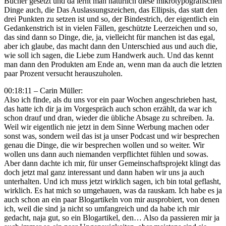
Bücher gesetzt und da lernt man natürlich diese mikrotypografischen
Dinge auch, die Das Auslassungszeichen, das Ellipsis, das statt den
drei Punkten zu setzen ist und so, der Bindestrich, der eigentlich ein
Gedankenstrich ist in vielen Fällen, geschützte Leerzeichen und so,
das sind dann so Dinge, die, ja, vielleicht für manchen ist das egal,
aber ich glaube, das macht dann den Unterschied aus und auch die,
wie soll ich sagen, die Liebe zum Handwerk auch. Und das kennt
man dann den Produkten am Ende an, wenn man da auch die letzten
paar Prozent versucht herauszuholen.
00:18:11 – Carin Müller:
Also ich finde, als du uns vor ein paar Wochen angeschrieben hast,
das hatte ich dir ja im Vorgespräch auch schon erzählt, da war ich
schon drauf und dran, wieder die übliche Absage zu schreiben. Ja.
Weil wir eigentlich nie jetzt in dem Sinne Werbung machen oder
sonst was, sondern weil das ist ja unser Podcast und wir besprechen
genau die Dinge, die wir besprechen wollen und so weiter. Wir
wollen uns dann auch niemanden verpflichtet fühlen und sowas.
Aber dann dachte ich mir, für unser Gemeinschaftsprojekt klingt das
doch jetzt mal ganz interessant und dann haben wir uns ja auch
unterhalten. Und ich muss jetzt wirklich sagen, ich bin total geflasht,
wirklich. Es hat mich so umgehauen, was da rauskam. Ich habe es ja
auch schon an ein paar Blogartikeln von mir ausprobiert, von denen
ich, weil die sind ja nicht so umfangreich und da habe ich mir
gedacht, naja gut, so ein Blogartikel, den… Also da passieren mir ja