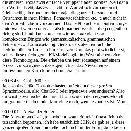
die anderen Tools zwei einfache Vertipper finden können, weil dann
ein Wort entsteht, das zwar nicht im Wörterbuch vorhanden ist,
Gleichzeitig aber auch merken, naja, die ganzen Personen und
Ortsnamen in ihren Krimis, Fantasygeschichten etc. ja auch nicht in
den Wörterbüchern vorkommen. Das heißt, auch ein Haufen Dinge
unterwählt werden oder als falsch markiert werden, die ja eigentlich
richtig sind. Und dann sprechen wir noch gar nicht von
komplexeren Dingen wie grammatikalischen, grammatischen
Fehlern etc., Kommasetzung. Genau, da stoßen einfach die
herkömmlichen Tools an ihre Grenzen. Und das geht wirklich erst,
seit es diese mächtigeren KI-Modelle gibt im Wesentlichen oder
diese Technologien. Die erlauben uns jetzt sozusagen auf einem
Niveau zu korrigieren, das eigentlich an das Niveau eines
professionellen Korrektors schon herankommt.
00:08:43 – Carin Müller:
Ja, also das heißt, Textshine basiert auf einem dieser großen
Sprachmodelle, also ChatGPT oder irgendwie was anderem? Also
du wirst ja wahrscheinlich nicht from scratch dein eigenes Modell
programmiert haben oder korrigiere mich, wenn es anders ist. Mhm.
00:09:01 – Alexander Seifert:
Die Antwort wechselt, je nachdem, wann du mich fragst. Ich habe
tatsächlich begonnen, ich habe tatsächlich 2019, da gab es ja diese
ganzen großen Sprachmodelle noch nicht in der Form, da habe ich