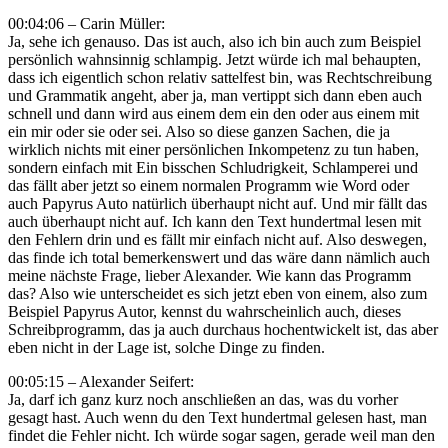
00:04:06 – Carin Müller:
Ja, sehe ich genauso. Das ist auch, also ich bin auch zum Beispiel
persönlich wahnsinnig schlampig. Jetzt würde ich mal behaupten,
dass ich eigentlich schon relativ sattelfest bin, was Rechtschreibung
und Grammatik angeht, aber ja, man vertippt sich dann eben auch
schnell und dann wird aus einem dem ein den oder aus einem mit
ein mir oder sie oder sei. Also so diese ganzen Sachen, die ja
wirklich nichts mit einer persönlichen Inkompetenz zu tun haben,
sondern einfach mit Ein bisschen Schludrigkeit, Schlamperei und
das fällt aber jetzt so einem normalen Programm wie Word oder
auch Papyrus Auto natürlich überhaupt nicht auf. Und mir fällt das
auch überhaupt nicht auf. Ich kann den Text hundertmal lesen mit
den Fehlern drin und es fällt mir einfach nicht auf. Also deswegen,
das finde ich total bemerkenswert und das wäre dann nämlich auch
meine nächste Frage, lieber Alexander. Wie kann das Programm
das? Also wie unterscheidet es sich jetzt eben von einem, also zum
Beispiel Papyrus Autor, kennst du wahrscheinlich auch, dieses
Schreibprogramm, das ja auch durchaus hochentwickelt ist, das aber
eben nicht in der Lage ist, solche Dinge zu finden.
00:05:15 – Alexander Seifert:
Ja, darf ich ganz kurz noch anschließen an das, was du vorher
gesagt hast. Auch wenn du den Text hundertmal gelesen hast, man
findet die Fehler nicht. Ich würde sogar sagen, gerade weil man den