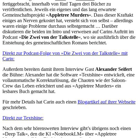
fertiggebracht, innerhalb von fünf Tagen drei Bücher zu
veröffentlichen. Jeweils ein eigenes und das lang erwartete
Gemeinschaftsprojekt »
Appletree Murders
«. Dass dieser Kraftakt
einiges an Nerven gekostet hat, versteht sich von selbst – allerdings
waren einige Probleme durchaus selbstgemacht … Darüber
diskutieren die beiden im Intro und verweisen auf Carins Auftritt im
Podcast »
Die Zwei von der Talkstelle
«, wo sie ausführlich über die
Entstehung des gemeinschaftlichen Romans berichtet.
Direkt zur Podcast-Folge von »Die Zwei von der Talkstelle« mit
Carin:
Außerdem bereiten damit ihrem Interview Gast
Alexander Seifert
die Bühne: Alexander hat die Software »Textshine« entwickelt, eine
vollautomatische Korrekturlösung, die Chaoten wie der Saloon-
Crew das Leben erleichtert und aus »Appletree Murders« ein
lesbares Buch gemacht hat.
Für mehr Details hat Carin auch einen
Blogartikel auf ihrer Webseite
geschrieben.
Direkt zur Textshine:
Nach dem sehr hörenswerten Interview gibt’s übrigens noch einen
»Deep Talk«, den die KI »NotebookLM« über »Appletree