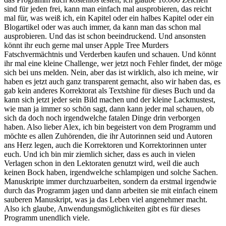
sind für jeden frei, kann man einfach mal ausprobieren, das reicht
mal für, was weiß ich, ein Kapitel oder ein halbes Kapitel oder ein
Blogartikel oder was auch immer, da kann man das schon mal
ausprobieren. Und das ist schon beeindruckend. Und ansonsten
könnt ihr euch gerne mal unser Apple Tree Murders
Fatschvermächtnis und Verderben kaufen und schauen. Und könnt
ihr mal eine kleine Challenge, wer jetzt noch Fehler findet, der möge
sich bei uns melden. Nein, aber das ist wirklich, also ich meine, wir
haben es jetzt auch ganz transparent gemacht, also wir haben das, es
gab kein anderes Korrektorat als Textshine für dieses Buch und da
kann sich jetzt jeder sein Bild machen und der kleine Lackmustest,
wie man ja immer so schön sagt, dann kann jeder mal schauen, ob
sich da doch noch irgendwelche fatalen Dinge drin verborgen
haben. Also lieber Alex, ich bin begeistert von dem Programm und
möchte es allen Zuhörenden, die ihr Autorinnen seid und Autoren
ans Herz legen, auch die Korrektoren und Korrektorinnen unter
euch. Und ich bin mir ziemlich sicher, dass es auch in vielen
Verlagen schon in den Lektoraten genutzt wird, weil die auch
keinen Bock haben, irgendwelche schlampigen und solche Sachen.
Manuskripte immer durchzuarbeiten, sondern da erstmal irgendwie
durch das Programm jagen und dann arbeiten sie mit einfach einem
sauberen Manuskript, was ja das Leben viel angenehmer macht.
Also ich glaube, Anwendungsmöglichkeiten gibt es für dieses
Programm unendlich viele.