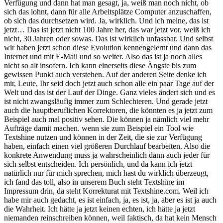
Verfügung und dann hat man gesagt, ja, weiß man noch nicht, ob
sich das lohnt, dann für alle Arbeitsplätze Computer anzuschaffen,
ob sich das durchsetzen wird. Ja, wirklich. Und ich meine, das ist
jetzt… Das ist jetzt nicht 100 Jahre her, das war jetzt vor, weiß ich
nicht, 30 Jahren oder sowas. Das ist wirklich unfassbar. Und selbst
wir haben jetzt schon diese Evolution kennengelernt und dann das
Internet und mit E-Mail und so weiter. Also das ist ja noch alles
nicht so alt insofern. Ich kann einerseits diese Ängste bis zum
gewissen Punkt auch verstehen. Auf der anderen Seite denke ich
mir, Leute, Ihr seid doch jetzt auch schon alle ein paar Tage auf der
Welt und das ist der Lauf der Dinge. Ganz vieles ändert sich und es
ist nicht zwangsläufig immer zum Schlechteren. Und gerade jetzt
auch die hauptberuflichen Korrektoren, die könnten es ja jetzt zum
Beispiel auch mal positiv sehen. Die können ja nämlich viel mehr
Aufträge damit machen. wenn sie zum Beispiel ein Tool wie
Textshine nutzen und können in der Zeit, die sie zur Verfügung
haben, einfach einen viel größeren Durchlauf bearbeiten. Also die
konkrete Anwendung muss ja wahrscheinlich dann auch jeder für
sich selbst entscheiden. Ich persönlich, und da kann ich jetzt
natürlich nur für mich sprechen, mich hast du wirklich überzeugt,
ich fand das toll, also in unserem Buch steht Textshine im
Impressum drin, da steht Korrekturat mit Textshine.com. Weil ich
habe mir auch gedacht, es ist einfach, ja, es ist, ja, aber es ist ja auch
die Wahrheit. Ich hätte ja jetzt keinen echten, ich hätte ja jetzt
niemanden reinschreiben können, weil faktisch, da hat kein Mensch