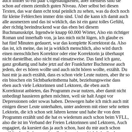
auch immer so ein paar Ungenauigkeiten, aber meistens sind sie
schon auf einem ziemlich guten Niveau. Aber selbst bei diesen
Texten, das war dann echt total peinlich zu sehen, was da doch noch
für kleine Fehlerchen immer drin sind. Und die kann ich damit auch
alle ausmerzen und das ist wirklich, das ist ein ganz tolles Gefühl,
aber richtig beeindruckend war das eben bei diesem
Buchmanuskript. Irgendwie knapp 60.000 Wörter, Also ein richtiger
Roman und innerhalb von, ja lass mich nicht lügen, ich glaube es
hat fünf Minuten gedauert, war das komplette Korrektorat da. Also
das ist, ich meine, das ist ja wirklich menschlich, also wird durch
einen menschlichen Korrektor oder eine Korrektorin ja überhaupt
nicht darstellbar, also nicht mal einsatzweise. Das fand ich ganz,
ganz großartig und habe jetzt auf der Frankfurter Buchmesse auch
jedem, der es hören wollte und auch nicht hören wollte, erzählt. Du
hast mir ja auch erzählt, dass es schon viele Leute nutzen, aber ihr so
ein bisschen ein Sichtbarkeitsthema habt, beziehungsweise dass
eben auch viele Lektorinnen und Lektoren, die eben auch
Korrektorat anbieten, das Programm zwar nutzen, aber damit nicht
unbedingt hausieren gehen möchten, weil sie halt Angst vor
Depressionen oder sowas haben. Deswegen habe ich mich auch mit
einigen dieser Leute unterhalten, unter anderem mit einer sehr netten
Lektorin, die ich schon seit Jahren kenne und habe ihr von dem
Programm erzählt und die hat es wiederum auch schon beim VFLL,
also die ist im Verband der Freien Lektorinnen und Lektoren, Auch
engagiert, da kursiert das ja auch schon, hast du mir auch schon