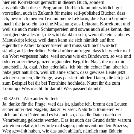
hier ein Korrektorat gemacht in diesem Buch, sondern
ausschließlich dieses Programm. Und ich kann mir wirklich gut
vorstellen, auch in Zukunft für meine self-published Bücher, dass
ich, bevor ich meinen Text an meine Lektorin, die also im Grunde
macht die ja so ein, so eine Mischung aus Lektorat, Korrektorat und
weil sie auch meine Schlampereien und sowas auch alles kennt, das
korrigiert sie alles mit, die wird dankbar sein, wenn die ein sauberes
Manuskript kriegt, weil dann kann sie sich nämlich auf ihre
eigentliche Arbeit konzentrieren und muss sich nicht wirklich
ständig auf jeder dritten Seite darüber aufregen, dass ich wieder mal
ein Wort vergessen habe, weil sowas wie ein Bindewort, so wie und
oder er oder diese ganzen regionalen Begriffe. Naja, die man mir
unterstellt. Ja, egal. Also jedenfalls, ich bin ein echter Fan, aber ich
habe jetzt natürlich, weil ich ahne schon, dass gewisse Leute jetzt
wieder schreien, die Frage, was passiert mit den Daten, die ich jetzt
zum Beispiel bei dir bei Textshine hochlade. Nutzt ihr die zum
Training? Was macht ihr damit? Was passiert damit?
00:32:05 – Alexander Seifert:
Ja, danke für die Frage, weil das ist, glaube ich, brennt den Leuten
sicher unter den Nägeln, das zu wissen. Natürlich trainieren wir
nicht auf den Daten und es ist auch so, dass die Daten nach der
Verarbeitung gelöscht werden. Das ist auch der Grund dafür, warum
wir einen relativ, ich würde mal sagen, unkonventionellen Prozess,
Weg gewählt haben, wie das auch abläuft, nämlich man lädt ein