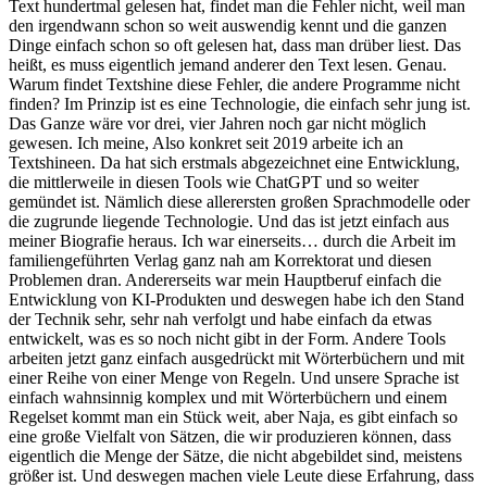
Text hundertmal gelesen hat, findet man die Fehler nicht, weil man
den irgendwann schon so weit auswendig kennt und die ganzen
Dinge einfach schon so oft gelesen hat, dass man drüber liest. Das
heißt, es muss eigentlich jemand anderer den Text lesen. Genau.
Warum findet Textshine diese Fehler, die andere Programme nicht
finden? Im Prinzip ist es eine Technologie, die einfach sehr jung ist.
Das Ganze wäre vor drei, vier Jahren noch gar nicht möglich
gewesen. Ich meine, Also konkret seit 2019 arbeite ich an
Textshineen. Da hat sich erstmals abgezeichnet eine Entwicklung,
die mittlerweile in diesen Tools wie ChatGPT und so weiter
gemündet ist. Nämlich diese allerersten großen Sprachmodelle oder
die zugrunde liegende Technologie. Und das ist jetzt einfach aus
meiner Biografie heraus. Ich war einerseits… durch die Arbeit im
familiengeführten Verlag ganz nah am Korrektorat und diesen
Problemen dran. Andererseits war mein Hauptberuf einfach die
Entwicklung von KI-Produkten und deswegen habe ich den Stand
der Technik sehr, sehr nah verfolgt und habe einfach da etwas
entwickelt, was es so noch nicht gibt in der Form. Andere Tools
arbeiten jetzt ganz einfach ausgedrückt mit Wörterbüchern und mit
einer Reihe von einer Menge von Regeln. Und unsere Sprache ist
einfach wahnsinnig komplex und mit Wörterbüchern und einem
Regelset kommt man ein Stück weit, aber Naja, es gibt einfach so
eine große Vielfalt von Sätzen, die wir produzieren können, dass
eigentlich die Menge der Sätze, die nicht abgebildet sind, meistens
größer ist. Und deswegen machen viele Leute diese Erfahrung, dass