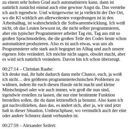
zu einem sehr hohen Grad auch automatisieren kann, dann ist
natürlich zunächst einmal auch eine gewisse Angst da. Das verstehe
ich auch irgendwie. Und witzigerweise ist ja vielleicht der Der Ort,
wo die KI wirklich am allerweitesten vorgedrungen ist in den
Arbeitsalltag, ist wahrscheinlich die Softwareentwicklung. Ich weiß
nicht, ob das Leuten bewusst ist, die nicht selber programmieren,
aber ein typischer Programmierer arbeitet Tag ein, Tag aus mit so
großen Sprachmodellen, die die großen Teile des Codes heute schon
automatisiert produzieren. Also es ist auch etwas, was uns als
Programmierer sehr stark auch begegnet im Alltag und auch unsere
eigenen Jobs verändert. Ich möchte nicht sagen, obsolet macht, aber
es wird sich natürlich verändern. Davon bin ich schon überzeugt.
00:27:14 – Christian Raabe:
Ich denke mal, ihr habt dadurch dann mehr Chance, euch, ja weiß
ich nicht… den größeren programmiertechnischen Problemen zu
widmen, indem ihr euch diesen Hassle nicht macht und kleine
Minischnipsel oder wie auch immer, wie groß die nun sind,
irgendwie erstellen zu lassen, die nur eine bestimmte Funktion
herstellen sollen, die du dann letztendlich ja benutzt. Also kann ich
gut nachvollziehen, dass das, es ändert sich, aber ja, wir sind jetzt
halt in dieser Situation, Umbruchphase, wo vermutlich auch der eine
oder andere Schmerz damit verbunden ist.
00:27:59 – Alexander Seifert: