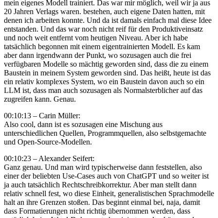
mein eigenes Modell trainiert. Das war mir möglich, weil wir ja aus
20 Jahren Verlags waren. bestehen, auch eigene Daten hatten, mit
denen ich arbeiten konnte. Und da ist damals einfach mal diese Idee
entstanden. Und das war noch nicht reif für den Produktiveinsatz
und noch weit entfernt vom heutigen Niveau. Aber ich habe
tatsächlich begonnen mit einem eigentrainierten Modell. Es kam
aber dann irgendwann der Punkt, wo sozusagen auch die frei
verfügbaren Modelle so mächtig geworden sind, dass die zu einem
Baustein in meinem System geworden sind. Das heißt, heute ist das
ein relativ komplexes System, wo ein Baustein davon auch so ein
LLM ist, dass man auch sozusagen als Normalsterblicher auf das
zugreifen kann. Genau.
00:10:13 – Carin Müller:
Also cool, dann ist es sozusagen eine Mischung aus
unterschiedlichen Quellen, Programmquellen, also selbstgemachte
und Open-Source-Modellen.
00:10:23 – Alexander Seifert:
Ganz genau. Und man wird typischerweise dann feststellen, also
einer der beliebten Use-Cases auch von ChatGPT und so weiter ist
ja auch tatsächlich Rechtschreibkorrektur. Aber man stellt dann
relativ schnell fest, wo diese Einheit, generalistischen Sprachmodelle
halt an ihre Grenzen stoßen. Das beginnt einmal bei, naja, damit
dass Formatierungen nicht richtig übernommen werden, dass