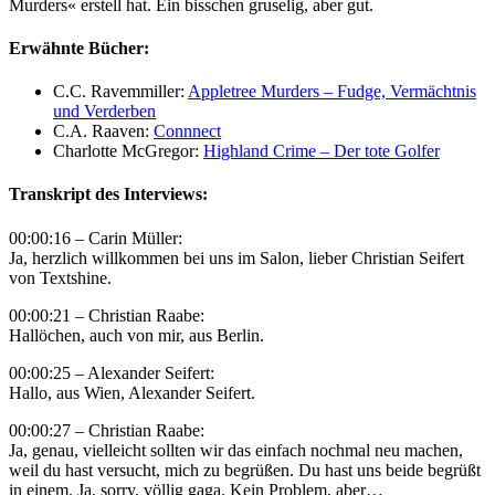
Murders« erstell hat. Ein bisschen gruselig, aber gut.
Erwähnte Bücher:
C.C. Ravemmiller:
Appletree Murders – Fudge, Vermächtnis
und Verderben
C.A. Raaven:
Connnect
Charlotte McGregor:
Highland Crime – Der tote Golfer
Transkript des Interviews:
00:00:16 – Carin Müller:
Ja, herzlich willkommen bei uns im Salon, lieber Christian Seifert
von Textshine.
00:00:21 – Christian Raabe:
Hallöchen, auch von mir, aus Berlin.
00:00:25 – Alexander Seifert:
Hallo, aus Wien, Alexander Seifert.
00:00:27 – Christian Raabe:
Ja, genau, vielleicht sollten wir das einfach nochmal neu machen,
weil du hast versucht, mich zu begrüßen. Du hast uns beide begrüßt
in einem. Ja, sorry, völlig gaga. Kein Problem, aber…