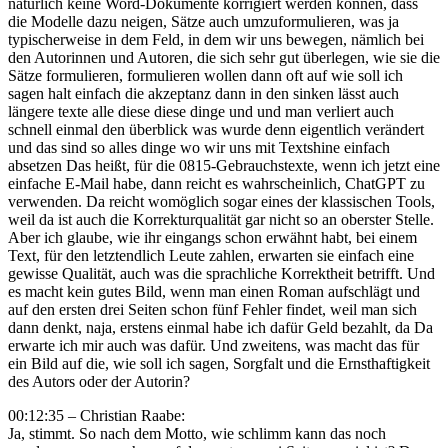
natürlich keine Word-Dokumente korrigiert werden können, dass
die Modelle dazu neigen, Sätze auch umzuformulieren, was ja
typischerweise in dem Feld, in dem wir uns bewegen, nämlich bei
den Autorinnen und Autoren, die sich sehr gut überlegen, wie sie die
Sätze formulieren, formulieren wollen dann oft auf wie soll ich
sagen halt einfach die akzeptanz dann in den sinken lässt auch
längere texte alle diese diese dinge und und man verliert auch
schnell einmal den überblick was wurde denn eigentlich verändert
und das sind so alles dinge wo wir uns mit Textshine einfach
absetzen Das heißt, für die 0815-Gebrauchstexte, wenn ich jetzt eine
einfache E-Mail habe, dann reicht es wahrscheinlich, ChatGPT zu
verwenden. Da reicht womöglich sogar eines der klassischen Tools,
weil da ist auch die Korrekturqualität gar nicht so an oberster Stelle.
Aber ich glaube, wie ihr eingangs schon erwähnt habt, bei einem
Text, für den letztendlich Leute zahlen, erwarten sie einfach eine
gewisse Qualität, auch was die sprachliche Korrektheit betrifft. Und
es macht kein gutes Bild, wenn man einen Roman aufschlägt und
auf den ersten drei Seiten schon fünf Fehler findet, weil man sich
dann denkt, naja, erstens einmal habe ich dafür Geld bezahlt, da Da
erwarte ich mir auch was dafür. Und zweitens, was macht das für
ein Bild auf die, wie soll ich sagen, Sorgfalt und die Ernsthaftigkeit
des Autors oder der Autorin?
00:12:35 – Christian Raabe:
Ja, stimmt. So nach dem Motto, wie schlimm kann das noch