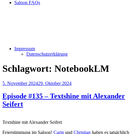
Saloon FAQs
Impressum
Datenschutzerklärung
Schlagwort:
NotebookLM
Veröffentlicht
5. November 2024
29. Oktober 2024
am
Episode #135 – Textshine mit Alexander
Seifert
Textshine mit Alexander Seifert
Feierstimmung im Saloon!
Carin
und
Christian
haben es tatsächlich