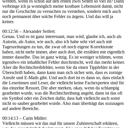
werden, wenn es schon auf den ersten zwei Seiten so viel ist? Dann
verbringe ich ja womöglich meine kostbare Lebenszeit damit, nicht
nur die Geschichte zu versuchen zu verstehen, sondern mich auch
noch permanent über solche Fehler zu ärgern. Und das will ja
keiner.
00:12:56 – Alexander Seifert:
Genau. Und es ist ganz interessant, man wird, glaube ich, auch als
Autorin, als Autor, wie auch, also ich habe sehr viel auch mit
Tageszeitungen zu tun, die zwar oft noch eigene Korrektorate
haben, nicht mehr immer, aber auch dort, die erzählen mir eigentlich
immer dasselbe. Das ist ganz witzig. Es ist weniger schlimm, wenn
irgendwo ein inhaltlicher Fehler durchrutscht, weil das merkt keiner.
Aber die Rechtschreibfehler, wenn Sie da einen Tippfehler in der
Überschrift haben, dann kann man sich sicher sein, dass es zornige
Anrufe und E-Mails gibt. Und auch dort ist es dann so, dass einfach
die Leserinnen und Leser, die vielleicht keine Fachexperten sind für
das einzelne Ressort, Die aber merken, okay, wenn da schlampig
gearbeitet wurde, was die Rechtschreibung angeht, dann ist das oft
ein Symbol oder ein Zeichen dafür, dass halt vielleicht auch sonst
nicht so sauber gearbeitet wurde. Also man überträgt das sozusagen
auf andere Bereiche.
00:14:13 – Carin Müller:
Vielleicht müssen wir das mal für unsere Zuhörerschaft erklären,