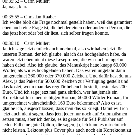
00:35:52 – Carin Müller:
Ja, naja, klar.
00:35:55 – Christian Raabe:
Ich wollte bloß die Frage nochmal gestellt haben, weil das garantiert
eben auch eine Frage ist, die bei der einen oder anderen Person, die
das jetzt hört oder bei dir liest, sich selber fragen könnte.
00:36:10 – Carin Müller:
Ja, ich sage jetzt einfach auch nochmal, also wir haben jetzt für
unseren Roman, der ich glaube, als ich das hochgeladen habe, da
waren jetzt eben nicht diese Leseproben, die wir noch reingetan
haben dabei. Also ich glaube, das Manuskript hatte knapp 60.000
Wörter, als wir es hochgeladen haben. Das waren ungefähr dann
umgerechnet 360.000 oder 370.000 Zeichen. Und dafür hast du uns,
Alex, ja das Paket für 500.000 Zeichen zur Verfügung gestellt und
das kostet, wenn man das regulär bei euch bestellt, kostet das 200
Euro. Und ich sage jetzt mal ganz ehrlich, wer hat jemals ein
Korrektorat für einen richtigen Roman, 60.000 Wörter Roman, für
umgerechnet wahrscheinlich 160 Euro bekommen? Also es ist,
glaube ich, ausgeschlossen, dass man das so kriegt. Damit will ich
jetzt auch nicht sagen, dass jetzt jeder nur noch auf Automatismen
setzen muss, aber ich denke, es ist gerade für Self-Publisher auf
jeden Fall eine gute Option, die sagen, ja, ich kann es mir einfach
nicht leisten, Lektorat plus Cover plus auch noch ein Korrektorat zu