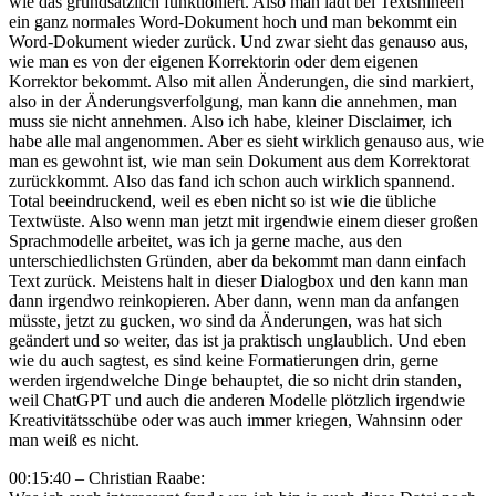
wie das grundsätzlich funktioniert. Also man lädt bei Textshineen
ein ganz normales Word-Dokument hoch und man bekommt ein
Word-Dokument wieder zurück. Und zwar sieht das genauso aus,
wie man es von der eigenen Korrektorin oder dem eigenen
Korrektor bekommt. Also mit allen Änderungen, die sind markiert,
also in der Änderungsverfolgung, man kann die annehmen, man
muss sie nicht annehmen. Also ich habe, kleiner Disclaimer, ich
habe alle mal angenommen. Aber es sieht wirklich genauso aus, wie
man es gewohnt ist, wie man sein Dokument aus dem Korrektorat
zurückkommt. Also das fand ich schon auch wirklich spannend.
Total beeindruckend, weil es eben nicht so ist wie die übliche
Textwüste. Also wenn man jetzt mit irgendwie einem dieser großen
Sprachmodelle arbeitet, was ich ja gerne mache, aus den
unterschiedlichsten Gründen, aber da bekommt man dann einfach
Text zurück. Meistens halt in dieser Dialogbox und den kann man
dann irgendwo reinkopieren. Aber dann, wenn man da anfangen
müsste, jetzt zu gucken, wo sind da Änderungen, was hat sich
geändert und so weiter, das ist ja praktisch unglaublich. Und eben
wie du auch sagtest, es sind keine Formatierungen drin, gerne
werden irgendwelche Dinge behauptet, die so nicht drin standen,
weil ChatGPT und auch die anderen Modelle plötzlich irgendwie
Kreativitätsschübe oder was auch immer kriegen, Wahnsinn oder
man weiß es nicht.
00:15:40 – Christian Raabe: