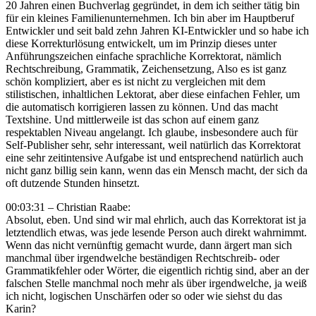
20 Jahren einen Buchverlag gegründet, in dem ich seither tätig bin
für ein kleines Familienunternehmen. Ich bin aber im Hauptberuf
Entwickler und seit bald zehn Jahren KI-Entwickler und so habe ich
diese Korrekturlösung entwickelt, um im Prinzip dieses unter
Anführungszeichen einfache sprachliche Korrektorat, nämlich
Rechtschreibung, Grammatik, Zeichensetzung, Also es ist ganz
schön kompliziert, aber es ist nicht zu vergleichen mit dem
stilistischen, inhaltlichen Lektorat, aber diese einfachen Fehler, um
die automatisch korrigieren lassen zu können. Und das macht
Textshine. Und mittlerweile ist das schon auf einem ganz
respektablen Niveau angelangt. Ich glaube, insbesondere auch für
Self-Publisher sehr, sehr interessant, weil natürlich das Korrektorat
eine sehr zeitintensive Aufgabe ist und entsprechend natürlich auch
nicht ganz billig sein kann, wenn das ein Mensch macht, der sich da
oft dutzende Stunden hinsetzt.
00:03:31 – Christian Raabe:
Absolut, eben. Und sind wir mal ehrlich, auch das Korrektorat ist ja
letztendlich etwas, was jede lesende Person auch direkt wahrnimmt.
Wenn das nicht vernünftig gemacht wurde, dann ärgert man sich
manchmal über irgendwelche beständigen Rechtschreib- oder
Grammatikfehler oder Wörter, die eigentlich richtig sind, aber an der
falschen Stelle manchmal noch mehr als über irgendwelche, ja weiß
ich nicht, logischen Unschärfen oder so oder wie siehst du das
Karin?