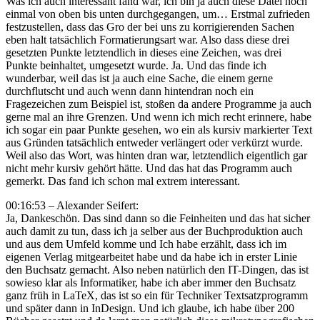
Was ich auch interessant fand war, ich bin ja auch diese Datei noch
einmal von oben bis unten durchgegangen, um… Erstmal zufrieden
festzustellen, dass das Gro der bei uns zu korrigierenden Sachen
eben halt tatsächlich Formatierungsart war. Also dass diese drei
gesetzten Punkte letztendlich in dieses eine Zeichen, was drei
Punkte beinhaltet, umgesetzt wurde. Ja. Und das finde ich
wunderbar, weil das ist ja auch eine Sache, die einem gerne
durchflutscht und auch wenn dann hintendran noch ein
Fragezeichen zum Beispiel ist, stoßen da andere Programme ja auch
gerne mal an ihre Grenzen. Und wenn ich mich recht erinnere, habe
ich sogar ein paar Punkte gesehen, wo ein als kursiv markierter Text
aus Gründen tatsächlich entweder verlängert oder verkürzt wurde.
Weil also das Wort, was hinten dran war, letztendlich eigentlich gar
nicht mehr kursiv gehört hätte. Und das hat das Programm auch
gemerkt. Das fand ich schon mal extrem interessant.
00:16:53 – Alexander Seifert:
Ja, Dankeschön. Das sind dann so die Feinheiten und das hat sicher
auch damit zu tun, dass ich ja selber aus der Buchproduktion auch
und aus dem Umfeld komme und Ich habe erzählt, dass ich im
eigenen Verlag mitgearbeitet habe und da habe ich in erster Linie
den Buchsatz gemacht. Also neben natürlich den IT-Dingen, das ist
sowieso klar als Informatiker, habe ich aber immer den Buchsatz
ganz früh in LaTeX, das ist so ein für Techniker Textsatzprogramm
und später dann in InDesign. Und ich glaube, ich habe über 200