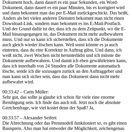
Dokument hoch, dann dauert es ein paar Sekunden, ein Word-
Dokument, dann dauert es ein paar Minuten, bis es korrigiert wird
und dann bekommt man das per E-Mail zurückgeschickt. Das heißt,
Anders als bei vielen anderen Diensten bekommt man nicht einen
Download-Link, sondern man bekommt es ins E-Mail-Postfach.
Und der Grund dafür ist der, dass ich zu dem Zeitpunkt, wo die E-
Mail hinausgegangen ist, das Dokument nicht mehr aufbewahren
muss. Und nur so kann ich sicherstellen, dass ich die Dokumente
auch gleich wieder löschen kann. Weil sonst könnte es ja auch
eintreten, dass du eine Korrektur in Auftrag gibst, Und dann, ich
weiß nicht, zwei Wochen nicht herunterlädst und ich müsste die
Dokumente aufbewahren. Und damit ich eben gewährleisten kann,
dass ich innerhalb von 24 Stunden alle Dokumente automatisch
lösche, sende ich die sozusagen zurück an den Auftraggeber und
man kann sich sicher sein, dass das Dokument dann nicht mehr
aufbewahrt wird.
00:33:42 – Carin Müller:
Sehr gut, das sollte ja glaube ich schon für viele eine enorme
Beruhigung sein. Ich finde das auch toll. Jetzt noch die absolute
Gretchenfrage, wie viel kostet denn der Spaß? Ja,
00:33:57 – Alexander Seifert:
Die Abrechnung oder das Preismodell funktioniert so, es gibt einen
Basispreis. Also man hat entweder die Möglichkeit, zeichengenau