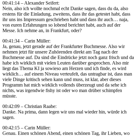
00:41:14 – Alexander Seifert:
Nein, also ich wollte nochmal echt Danke sagen, dass du da, also
erstens für die Einladung, zweitens, dass ihr das getestet habt, dass
ihr uns ins Impressum geschrieben habt und dass ihr auch… naja,
von euren Erfahrungen so lobend berichtet habt, auch auf der
Messe. Ich nehme an, in Frankfurt, oder?
00:41:34 – Carin Müller:
Ja, genau, jetzt gerade auf der Frankfurter Buchmesse. Also wir
nehmen jetzt für unsere Zuhörenden direkt am Tag nach der
Buchmesse auf. Da sind die Eindrücke jetzt noch ganz frisch und da
habe ich wirklich mit vielen Leuten darüber gesprochen. Also mir
liegt das Thema KI ja sowieso am Herzen und ich finde, es wird
wirklich… auf einem Niveau verteufelt, das untragbar ist, dass man
viele Dinge kritisch sehen kann und muss, ist klar, aber dieses
Programm hat mich wirklich vollends überzeugt und da sehe ich
nichts, was irgendwie fishy ist oder wo man drüber schimpfen
müsste.
00:42:09 – Christian Raabe:
Danke. Na prima, dann legen wir uns mal wieder hin, würde ich
sagen.
00:42:15 – Carin Müller:
Genau. Einen schönen Abend, einen schönen Tag, ihr Lieben, wo