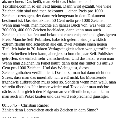
abzurechnen. Das heißt, man zieht das Dokument auf
Textshine.com in so ein Feld hinein. Dann wird gezählt, wie viele
Zeichen drin sind und man bekommt… einen Preis pro 1000
Zeichen sozusagen, der dann zeichengenau in dem Dokument
bestimmt ist. Das sind aktuell 50 Cent netto pro 1000 Zeichen.
Wenn man weiß, man möchte ein ganzes Buch von, was weiß ich,
300.000, 400.000 Zeichen hochladen, dann kann man auch
Zeichenpakete kaufen und bekommt einen entsprechend günstigeren
Preis. Manche Self-Publisher, habe ich gelernt, sind ja wirklich
extrem fleißig und schreiben alle ein, zwei Monate einen neuen
Titel. Ich habe in 20 Jahren Verlagstätigkeit selten wen getroffen, der
vom Schreiben leben kann, aber jetzt schon ein paar Self-Publisher
getroffen, die einfach sehr viel schreiben. Und das heißt, wenn man
Wenn man Zeichen im Paket kauft, dann geht das runter bis auf 28
Cent pro 1000 Zeichen. Und das Wichtige ist, dieses
Zeichenguthaben verfällt nicht. Das heißt, man hat dann nicht den
Stress, dass man das innerhalb, ich weiß nicht, bis Monatsende
irgendwie aufbrauchen muss oder so. Sondern wenn man weiß, man
schreibt über das Jahr immer wieder mal Texte oder man möchte
nächstes Jahr gleich den Folgeroman veröffentlichen, dann kann
man auch im Paket kaufen und das wird entsprechend günstiger.
00:35:45 – Christian Raabe:
Zählen denn Leerzeichen auch als Zeichen in dem Sinne?