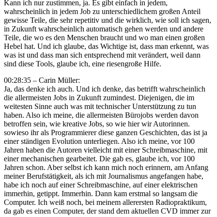
Kann ich nur zustimmen, ja. Es gibt einfach in jedem,
wahrscheinlich in jedem Job zu unterschiedlichem großen Anteil
gewisse Teile, die sehr repetitiv und die wirklich, wie soll ich sagen,
in Zukunft wahrscheinlich automatisch gehen werden und andere
Teile, die wo es den Menschen braucht und wo man einen großen
Hebel hat. Und ich glaube, das Wichtige ist, dass man erkennt, was
was ist und dass man sich entsprechend mit verändert, weil dann
sind diese Tools, glaube ich, eine riesengroße Hilfe.
00:28:35 – Carin Müller:
Ja, das denke ich auch. Und ich denke, das betrifft wahrscheinlich
die allermeisten Jobs in Zukunft zumindest. Diejenigen, die im
weitesten Sinne auch was mit technischer Unterstützung zu tun
haben. Also ich meine, die allermeisten Bürojobs werden davon
betroffen sein, wie kreative Jobs, so wie hier wir Autorinnen.
sowieso ihr als Programmierer diese ganzen Geschichten, das ist ja
einer ständigen Evolution unterliegen. Also ich meine, vor 100
Jahren haben die Autoren vielleicht mit einer Schreibmaschine, mit
einer mechanischen gearbeitet. Die gab es, glaube ich, vor 100
Jahren schon. Aber selbst ich kann mich noch erinnern, am Anfang
meiner Berufstätigkeit, als ich mit Journalismus angefangen habe,
habe ich noch auf einer Schreibmaschine, auf einer elektrischen
immerhin, getippt. Immerhin. Dann kam erstmal so langsam die
Computer. Ich weiß noch, bei meinem allerersten Radiopraktikum,
da gab es einen Computer, der stand dem aktuellen CVD immer zur