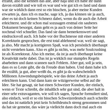
erzählt, also die kennen das alle, aber naja und ich habe ihr dann
davon erzählt und wie toll es war und wie gut ich es fand und dann
war sie wirklich dann erst so ein bisschen, ja aber meine Kunden
erwarten ja, dass ich es mache, sage ich, ja das können sie ja auch,
aber es tut doch keinen Schmerz dabei, wenn du dir auch die Arbeit
erleichterst. und dir schon mal sozusagen erstmal ein sauberes
Dokument besorgst, dann geht es ja auch von deiner Seite her
nochmal viel schneller. Das fand sie dann bemerkenswert und
eindrucksvoll auch. Ich habe vor der Buchmesse mit einer anderen
Korrekturin gesprochen, die erst total ablehnend war, weil sie sagt,
ja also, Mir macht ja korrigieren Spaß, was ich persönlich überhaupt
nicht verstehen kann. Also es gibt ja nichts, was mehr Soulcrushing
ist als Korrektorat. Also ich meine, da ist ja auch überhaupt keine
Kreativität mehr dabei. Das ist ja wirklich nur stumpfes Regeln
abarbeiten und dann scannen nach Fehlern. Aber gut, soll ja sein,
dass es so Leute gibt, die da Freude dran haben. Und dann habe ich
ihr erzählt, ja gut, aber weißt du, es gibt ja da wahrscheinlich
Millionen Anwendungsbeispiele, wie das deine Arbeit ja auch
erleichtern kann. Und dann kam sie witzigerweise selbst auf die
Idee. Sie hat gesagt, sie hat einen Schweizer Kunden, der einfach,
wenn er Texte schreibt, die inhaltlich sehr gut sind, die aber halt in
einer sehr extravaganten, wie soll ich sagen, Sprache formuliert sind,
also einfach, weil er so ein bisschen Schweizerdeutsch auch schreibt
und das ist natürlich jetzt kein Schriftdeutsch streng genommen und
da hat sie gemeint, das wäre ja vielleicht dann doch mal auch ein