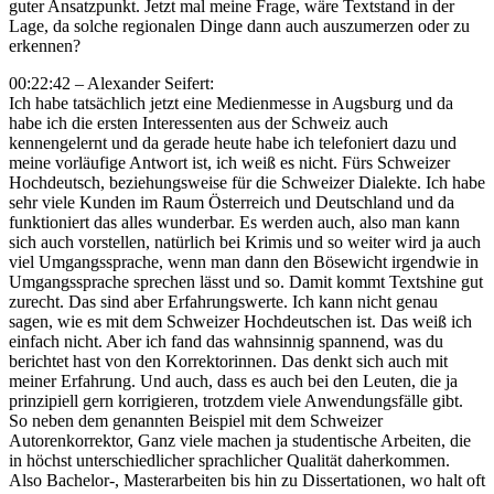
guter Ansatzpunkt. Jetzt mal meine Frage, wäre Textstand in der
Lage, da solche regionalen Dinge dann auch auszumerzen oder zu
erkennen?
00:22:42 – Alexander Seifert:
Ich habe tatsächlich jetzt eine Medienmesse in Augsburg und da
habe ich die ersten Interessenten aus der Schweiz auch
kennengelernt und da gerade heute habe ich telefoniert dazu und
meine vorläufige Antwort ist, ich weiß es nicht. Fürs Schweizer
Hochdeutsch, beziehungsweise für die Schweizer Dialekte. Ich habe
sehr viele Kunden im Raum Österreich und Deutschland und da
funktioniert das alles wunderbar. Es werden auch, also man kann
sich auch vorstellen, natürlich bei Krimis und so weiter wird ja auch
viel Umgangssprache, wenn man dann den Bösewicht irgendwie in
Umgangssprache sprechen lässt und so. Damit kommt Textshine gut
zurecht. Das sind aber Erfahrungswerte. Ich kann nicht genau
sagen, wie es mit dem Schweizer Hochdeutschen ist. Das weiß ich
einfach nicht. Aber ich fand das wahnsinnig spannend, was du
berichtet hast von den Korrektorinnen. Das denkt sich auch mit
meiner Erfahrung. Und auch, dass es auch bei den Leuten, die ja
prinzipiell gern korrigieren, trotzdem viele Anwendungsfälle gibt.
So neben dem genannten Beispiel mit dem Schweizer
Autorenkorrektor, Ganz viele machen ja studentische Arbeiten, die
in höchst unterschiedlicher sprachlicher Qualität daherkommen.
Also Bachelor-, Masterarbeiten bis hin zu Dissertationen, wo halt oft