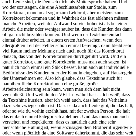
auch Leute sind, die Deutsch nicht als Muttersprache haben. Und
wo der sozusagen, die eine Abschlussarbeit zur Studie, zum
Korrektorat, manchmal sogar zum Lektorat, aber meistens zum
Korrektorat bekommen und in Wahrheit das fast ablehnen müssen
manche Arbeiten, weil der Aufwand so viel höher ist als bei einer
Arbeit, die mehr oder weniger sauber ist, dass die Kunden das dann
oft gar nicht bezahlen können. Und wenn da Textshine einfach
einmal drüber arbeitet, in einem ersten Aufwaschen, wenn den
allergrößten Teil der Fehler schon einmal bereinigt, dann bleibt sehr
viel Raum meiner Meinung nach auch noch für das Korrektorat
danach, das von den Korrektorinnen durchgeführt wird. Und ein
guter Korrektor, eine gute Korrektorin, muss man auch sagen, ist
natürlich noch einmal ein Stück besser, kann auch auf individuelle
Bedürfnisse des Kunden oder der Kundin eingehen, auf Hausregeln
der Unternehmen etc. Also ich glaube, dass Textshine auch für
hauptberufliche Korrektorinnen eine große, große
Arbeitserleichterung sein kann, wenn man sich dem halt nicht
verschließt. Und weil du den VFLL erwähnt hast… Ich weiß, dass
da Textshine kursiert, aber ich weiß auch, dass halt das Verhältnis
dazu sehr zwiegespalten ist. Dass es da auch Leute gibt, die das halt,
oder so wie du vorhin erzählt hast, mit der zweiten Person, die halt
das einfach einmal kategorisch ablehnen. Und das muss man auch
verstehen und respektieren, dass es natürlich auch eine sehr
menschliche Haltung ist, wenn sozusagen dein Brotberuf irgendwie
oder wenn plötzlich da eine Software daherkommt, die das sehr weit