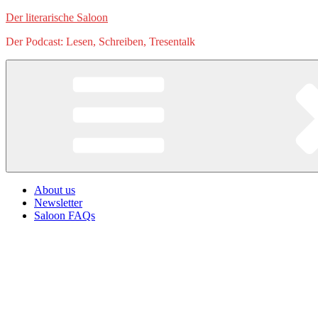
Zum
Der literarische Saloon
Inhalt
Der Podcast: Lesen, Schreiben, Tresentalk
springen
About us
Newsletter
Saloon FAQs