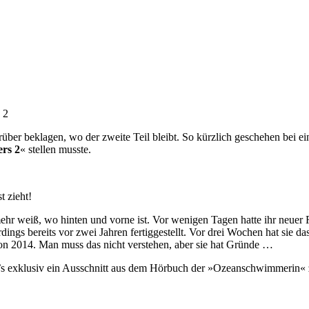
 2
ber beklagen, wo der zweite Teil bleibt. So kürzlich geschehen bei e
rs 2
« stellen musste.
t zieht!
 mehr weiß, wo hinten und vorne ist. Vor wenigen Tagen hatte ihr neue
dings bereits vor zwei Jahren fertiggestellt. Vor drei Wochen hat sie 
von 2014. Man muss das nicht verstehen, aber sie hat Gründe …
bt’s exklusiv ein Ausschnitt aus dem Hörbuch der »Ozeanschwimmerin« 