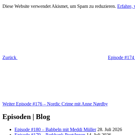
Diese Website verwendet Akismet, um Spam zu reduzieren.
Erfahre,
Beitragsnavigation
Vorheriger
Beitrag
Zurück
Episode #174 
Nächster
Beitrag
Weiter
Episode #176 – Nordic Crime mit Anne Nørdby
Episoden | Blog
Episode #180 – Babbeln mit Meddi Müller
28. Juli 2026
Episode #179 – Parkbank Poet:Innen
14. Juli 2026