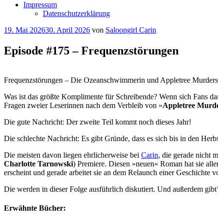
Impressum
Datenschutzerklärung
Veröffentlicht
19. Mai 2026
30. April 2026
von
Saloongirl Carin
am
Episode #175 – Frequenzstörungen
Frequenzstörungen – Die Ozeanschwimmerin und Appletree Murders
Was ist das größte Komplimente für Schreibende? Wenn sich Fans darü
Fragen zweier Leserinnen nach dem Verbleib von »
Appletree Murde
Die gute Nachricht: Der zweite Teil kommt noch dieses Jahr!
Die schlechte Nachricht: Es gibt Gründe, dass es sich bis in den Herbs
Die meisten davon liegen ehrlicherweise bei
Carin
, die gerade nicht
Charlotte Tarnowski
) Premiere. Diesen »neuen« Roman hat sie aller
erscheint und gerade arbeitet sie an dem Relaunch einer Geschichte 
Die werden in dieser Folge ausführlich diskutiert. Und außerdem gi
Erwähnte Bücher: