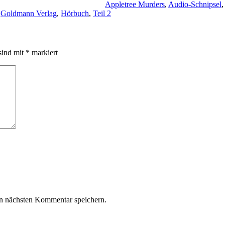
Appletree Murders
,
Audio-Schnipsel
,
Goldmann Verlag
,
Hörbuch
,
Teil 2
sind mit
*
markiert
n nächsten Kommentar speichern.