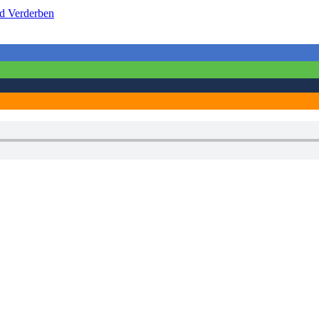
nd Verderben
Schlagwörter