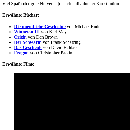
Viel Spaß oder gute Nerven – je nach individueller Konstitution …
Erwähnte Bücher:
Die unendliche Geschichte
von Michael Ende
Winnetou III
von Karl May
Origin
von Dan Brown
Der Schwarm
von Frank Schätzing
Das Geschenk
von David Baldacci
Eragon
von Christopher Paolini
Erwähnte Filme: