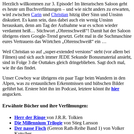
Herzlich willkommen zur 3. Episode! Im literarischen Saloon geht
es heute um Buchverfilmungen – und wie nicht anders zu erwarten,
wird zwischen
Carin
und
Christian
hitzig über Sinn und Unsinn
diskutiert. Es kann sein, dass dabei auch ein wenig Unsinn
herauskam, denn am Tag der Aufnahme war es schon wieder
verdammt heiß… Stichwort „Ohrenschweiß“! Damit hat der Saloon
übrigens einen Google-Trend gesetzt. Gebt mal in die Suchmaschine
eures Vertrauens das Wörtchen „Ohrenschweiß“ ein …
Weil Christian so auf „super-extended versions“ steht (vor allem bei
Filmen) und sich auch immer JEDE Sekunde Bonusmaterial ansieht,
sind in Folge 3 die Outtakes gleich dringeblieben. Sagt doch mal,
wie ihr das findet.
Unser Cowboy war übrigens ein paar Tage beim Wandern in den
Alpen, was zu erstaunlichen Erkenntnissen und hübschen Bilder
geführt hat. Erstere hört ihn im Podcast, letztere könnt ihr
hier
angucken.
Erwähnte Bücher und ihre Verfilmungen:
Herr der Ringe
von J.R.R. Tolkien
Die Millennium Trilogie
von Stieg Larsson
Der nasse Fisch
(Gereon Rath-Reihe Band 1) von Volker
Kutscher