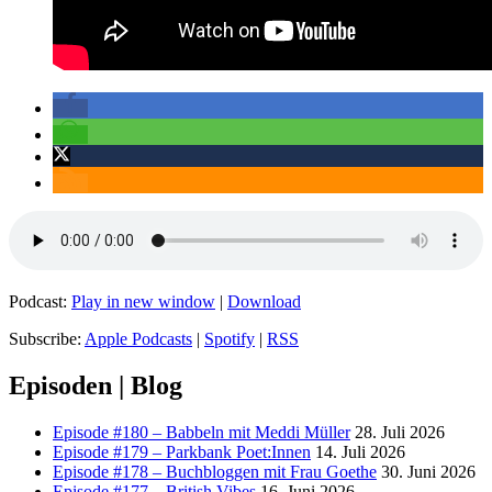
Podcast:
Play in new window
|
Download
Subscribe:
Apple Podcasts
|
Spotify
|
RSS
Episoden | Blog
Episode #180 – Babbeln mit Meddi Müller
28. Juli 2026
Episode #179 – Parkbank Poet:Innen
14. Juli 2026
Episode #178 – Buchbloggen mit Frau Goethe
30. Juni 2026
Episode #177 – British Vibes
16. Juni 2026