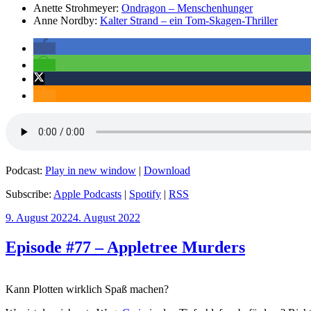
Anette Strohmeyer:
Ondragon – Menschenhunger
Anne Nordby:
Kalter Strand – ein Tom-Skagen-Thriller
Podcast:
Play in new window
|
Download
Subscribe:
Apple Podcasts
|
Spotify
|
RSS
Veröffentlicht
9. August 2022
4. August 2022
am
Episode #77 – Appletree Murders
Kann Plotten wirklich Spaß machen?