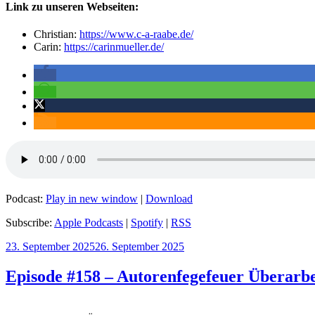
Link zu unseren Webseiten:
Christian:
https://www.c-a-raabe.de/
Carin:
https://carinmueller.de/
Podcast:
Play in new window
|
Download
Subscribe:
Apple Podcasts
|
Spotify
|
RSS
Veröffentlicht
23. September 2025
26. September 2025
am
Episode #158 – Autorenfegefeuer Überarbe