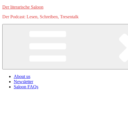
Zum
Der literarische Saloon
Inhalt
Der Podcast: Lesen, Schreiben, Tresentalk
springen
About us
Newsletter
Saloon FAQs