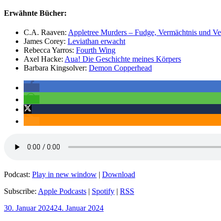
Erwähnte Bücher:
C.A. Raaven:
Appletree Murders – Fudge, Vermächtnis und Ve
James Corey:
Leviathan erwacht
Rebecca Yarros:
Fourth Wing
Axel Hacke:
Aua! Die Geschichte meines Körpers
Barbara Kingsolver:
Demon Copperhead
Podcast:
Play in new window
|
Download
Subscribe:
Apple Podcasts
|
Spotify
|
RSS
Veröffentlicht
30. Januar 2024
24. Januar 2024
am