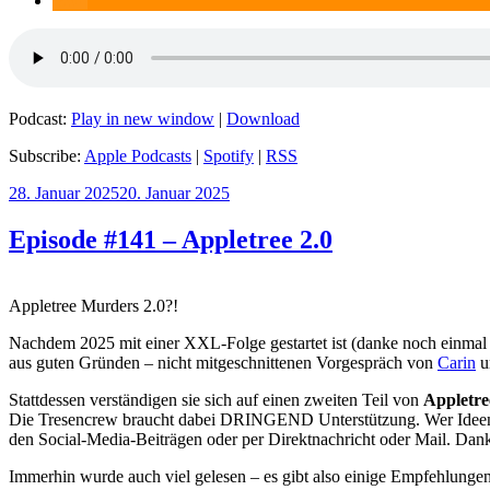
Podcast:
Play in new window
|
Download
Subscribe:
Apple Podcasts
|
Spotify
|
RSS
Veröffentlicht
28. Januar 2025
20. Januar 2025
am
Episode #141 – Appletree 2.0
Appletree Murders 2.0?!
Nachdem 2025 mit einer XXL-Folge gestartet ist (danke noch einma
aus guten Gründen – nicht mitgeschnittenen Vorgespräch von
Carin
u
Stattdessen verständigen sie sich auf einen zweiten Teil von
Appletr
Die Tresencrew braucht dabei DRINGEND Unterstützung. Wer Ideen zu
den Social-Media-Beiträgen oder per Direktnachricht oder Mail. Dan
Immerhin wurde auch viel gelesen – es gibt also einige Empfehlungen