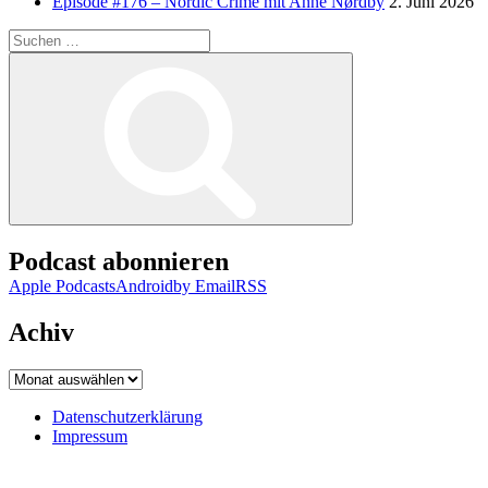
Episode #176 – Nordic Crime mit Anne Nørdby
2. Juni 2026
Suchen
nach:
Suchen
Podcast abonnieren
Apple Podcasts
Android
by Email
RSS
Achiv
Achiv
Datenschutzerklärung
Impressum
Datenschutzerklärung