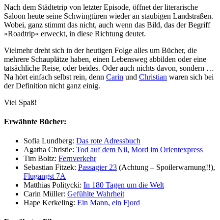
Nach dem Städtetrip von letzter Episode, öffnet der literarische
Saloon heute seine Schwingtüren wieder an staubigen Landstraßen.
Wobei, ganz stimmt das nicht, auch wenn das Bild, das der Begriff
»Roadtrip« erweckt, in diese Richtung deutet.
Vielmehr dreht sich in der heutigen Folge alles um Bücher, die
mehrere Schauplätze haben, einen Lebensweg abbilden oder eine
tatsächliche Reise, oder beides. Oder auch nichts davon, sondern …
Na hört einfach selbst rein, denn
Carin
und
Christian
waren sich bei
der Definition nicht ganz einig.
Viel Spaß!
Erwähnte Bücher:
Sofia Lundberg:
Das rote Adressbuch
Agatha Christie:
Tod auf dem Nil
,
Mord im Orientexpress
Tim Boltz:
Fernverkehr
Sebastian Fitzek:
Passagier 23
(Achtung – Spoilerwarnung!!),
Flugangst 7A
Matthias Politycki:
In 180 Tagen um die Welt
Carin Müller:
Gefühlte Wahrheit
Hape Kerkeling:
Ein Mann, ein Fjord