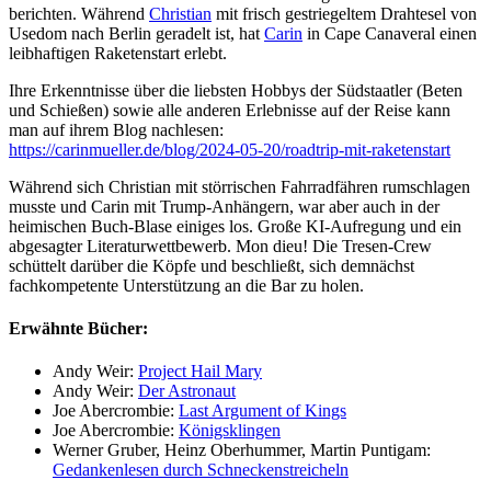
berichten. Während
Christian
mit frisch gestriegeltem Drahtesel von
Usedom nach Berlin geradelt ist, hat
Carin
in Cape Canaveral einen
leibhaftigen Raketenstart erlebt.
Ihre Erkenntnisse über die liebsten Hobbys der Südstaatler (Beten
und Schießen) sowie alle anderen Erlebnisse auf der Reise kann
man auf ihrem Blog nachlesen:
https://carinmueller.de/blog/2024-05-20/roadtrip-mit-raketenstart
Während sich Christian mit störrischen Fahrradfähren rumschlagen
musste und Carin mit Trump-Anhängern, war aber auch in der
heimischen Buch-Blase einiges los. Große KI-Aufregung und ein
abgesagter Literaturwettbewerb. Mon dieu! Die Tresen-Crew
schüttelt darüber die Köpfe und beschließt, sich demnächst
fachkompetente Unterstützung an die Bar zu holen.
Erwähnte Bücher:
Andy Weir:
Project Hail Mary
Andy Weir:
Der Astronaut
Joe Abercrombie:
Last Argument of Kings
Joe Abercrombie:
Königsklingen
Werner Gruber, Heinz Oberhummer, Martin Puntigam:
Gedankenlesen durch Schneckenstreicheln