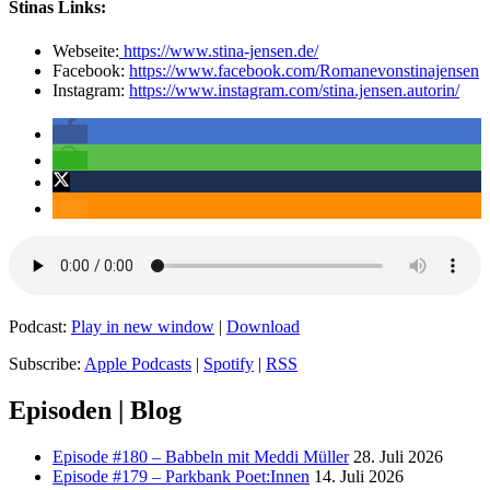
Stinas Links:
Webseite:
https://www.stina-jensen.de/
Facebook:
https://www.facebook.com/Romanevonstinajensen
Instagram:
https://www.instagram.com/stina.jensen.autorin/
Podcast:
Play in new window
|
Download
Subscribe:
Apple Podcasts
|
Spotify
|
RSS
Episoden | Blog
Episode #180 – Babbeln mit Meddi Müller
28. Juli 2026
Episode #179 – Parkbank Poet:Innen
14. Juli 2026