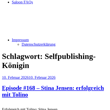
Saloon FAQs
Impressum
Datenschutzerklärung
Schlagwort:
Selfpublishing-
Königin
Veröffentlicht
10. Februar 2026
10. Februar 2026
am
Episode #168 – Stina Jensen: erfolgreich
mit Tolino
Erfolgreich mit Tolino: Stina Jensen