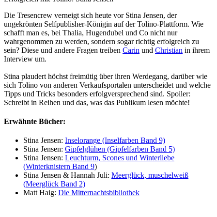
Die Tresencrew verneigt sich heute vor Stina Jensen, der
ungekrönten Selfpublisher-Königin auf der Tolino-Plattform. Wie
schafft man es, bei Thalia, Hugendubel und Co nicht nur
wahrgenommen zu werden, sondern sogar richtig erfolgreich zu
sein? Diese und andere Fragen treiben
Carin
und
Christian
in ihrem
Interview um.
Stina plaudert höchst freimütig über ihren Werdegang, darüber wie
sich Tolino von anderen Verkaufsportalen unterscheidet und welche
Tipps und Tricks besonders erfolgversprechend sind. Spoiler:
Schreibt in Reihen und das, was das Publikum lesen möchte!
Erwähnte Bücher:
Stina Jensen:
Inselorange (Inselfarben Band 9)
Stina Jensen:
Gipfelglühen (Gipfelfarben Band 5)
Stina Jensen:
Leuchturm, Scones und Winterliebe
(Winterknistern Band 9
)
Stina Jensen & Hannah Juli:
Meerglück, muschelweiß
(Meerglück Band 2)
Matt Haig:
Die Mitternachtsbibliothek