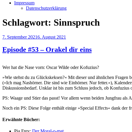
Impressum
Datenschutzerklärung
Schlagwort:
Sinnspruch
Veröffentlicht
7. September 2021
6. August 2021
am
Episode #53 – Orakel dir eins
Wer hat die Nase vorn: Oscar Wilde oder Kofuzius?
»Wie stehst du zu Glückskeksen?« Mit dieser und ähnlichen Fragen b
(»Ich mag Nashörner. Die sind wie Einhörner. Nur fetter.«), Kalende
Diskussionsbedarf. Unklar ist bis zum Schluss jedoch, ob Konfuzius 
PS: Waage und Stier das passt! Vor allem wenn beiden Jungfrau als 
Noch ein PS: Diese Folge enthält einige »Special Effects« dank de
Erwähnte Bücher:
Pia Frey:
Der Moral-o-mat