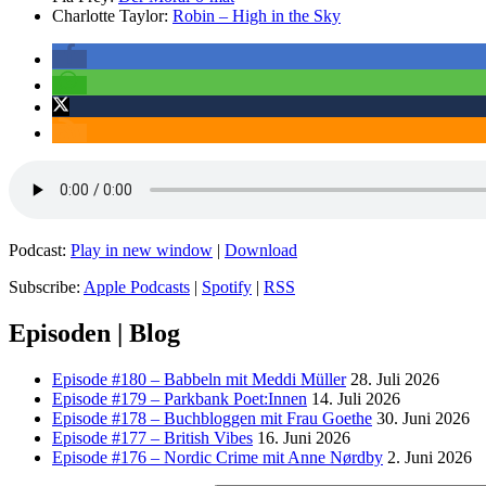
Charlotte Taylor:
Robin – High in the Sky
Podcast:
Play in new window
|
Download
Subscribe:
Apple Podcasts
|
Spotify
|
RSS
Episoden | Blog
Episode #180 – Babbeln mit Meddi Müller
28. Juli 2026
Episode #179 – Parkbank Poet:Innen
14. Juli 2026
Episode #178 – Buchbloggen mit Frau Goethe
30. Juni 2026
Episode #177 – British Vibes
16. Juni 2026
Episode #176 – Nordic Crime mit Anne Nørdby
2. Juni 2026