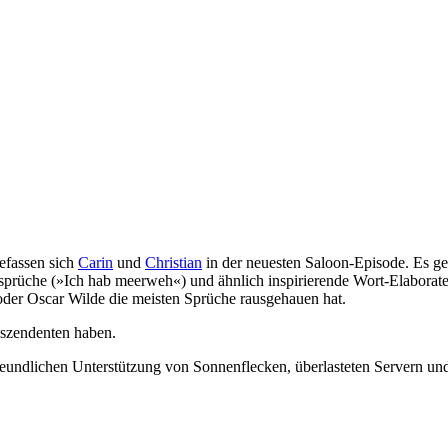
efassen sich
Carin
und
Christian
in der neuesten Saloon-Episode. Es geh
rsprüche (»Ich hab meerweh«) und ähnlich inspirierende Wort-Elaborate
oder Oscar Wilde die meisten Sprüche rausgehauen hat.
Aszendenten haben.
r freundlichen Unterstützung von Sonnenflecken, überlasteten Server