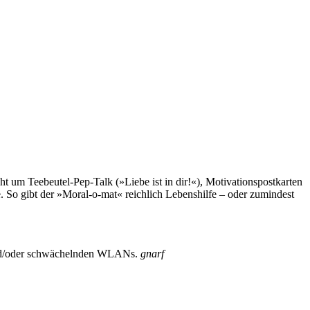
t um Teebeutel-Pep-Talk (»Liebe ist in dir!«), Motivationspostkarten
. So gibt der »Moral-o-mat« reichlich Lebenshilfe – oder zumindest
n und/oder schwächelnden WLANs.
gnarf