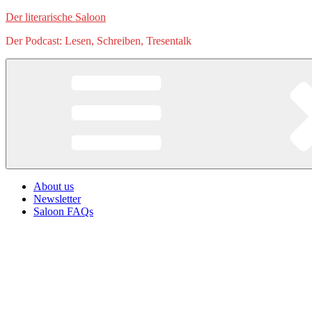
Zum
Der literarische Saloon
Inhalt
Der Podcast: Lesen, Schreiben, Tresentalk
springen
About us
Newsletter
Saloon FAQs