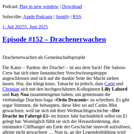
Podcast:
Play in new window
|
Download
Subscribe:
Apple Podcasts
|
Spotify
|
RSS
Veröffentlicht
1. Juli 2025
5. Juni 2025
am
Episode #152 – Drachenerwachen
Drachenerwachen als Gemeinschaftsprojekt
Die Katze – Pardon: der Drache! – ist aus dem Sack! Die Saloon-
Crew hat sich einer fantastischen Verschwörungstruppe
angeschlossen und sich auf die dunkle Seite der Macht ziehen
lassen. Hui, das klingt krass. Tatsache ist jedoch, dass
Carin
und
Christian
sich mit den hochgeschätzten Kolleginnen
Lilly Labord
und
Kay Noa
zusammengetan haben, um gemeinsam die
vierbändige Drachen-Saga »
Ordo Draconis
« zu schreiben. Es gibt
sogar Stimmen, die behaupten, diese Idee sei auf Carins Mist
gewachsen, weil sie sich mit ihrer Weihnachtsgeschichte »
Der
Drache im Fabergé-Ei
« im letzten Jahr buchstäblich selbst ein Ei
gelegt hat. Womöglich fühlt sie sich der Herausforderung, den
minimalen Cliffhanger am Ende der Geschichte sinnvoll aufzulösen,
alleine nicht gewachsen … Nun ja, an der Legendenbildung wird