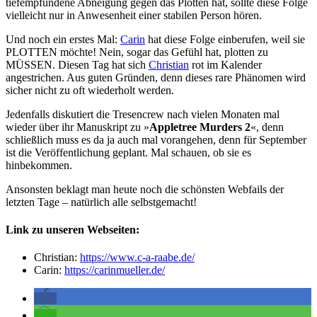
tiefempfundene Abneigung gegen das Plotten hat, sollte diese Folge
vielleicht nur in Anwesenheit einer stabilen Person hören.
Und noch ein erstes Mal:
Carin
hat diese Folge einberufen, weil sie
PLOTTEN möchte! Nein, sogar das Gefühl hat, plotten zu
MÜSSEN. Diesen Tag hat sich
Christian
rot im Kalender
angestrichen. Aus guten Gründen, denn dieses rare Phänomen wird
sicher nicht zu oft wiederholt werden.
Jedenfalls diskutiert die Tresencrew nach vielen Monaten mal
wieder über ihr Manuskript zu »
Appletree Murders 2
«, denn
schließlich muss es da ja auch mal vorangehen, denn für September
ist die Veröffentlichung geplant. Mal schauen, ob sie es
hinbekommen.
Ansonsten beklagt man heute noch die schönsten Webfails der
letzten Tage – natürlich alle selbstgemacht!
Link zu unseren Webseiten:
Christian:
https://www.c-a-raabe.de/
Carin:
https://carinmueller.de/