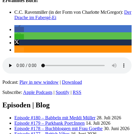
Erwähntes Buch:
C.C. Ravenmiller (in der Form von Charlotte McGregor):
Der
Drache im Fabergé-Ei
Podcast:
Play in new window
|
Download
Subscribe:
Apple Podcasts
|
Spotify
|
RSS
Episoden | Blog
Episode #180 – Babbeln mit Meddi Müller
28. Juli 2026
Episode #179 – Parkbank Poet:Innen
14. Juli 2026
Episode #178 – Buchbloggen mit Frau Goethe
30. Juni 2026
Episode #177 – British Vibes
16. Juni 2026