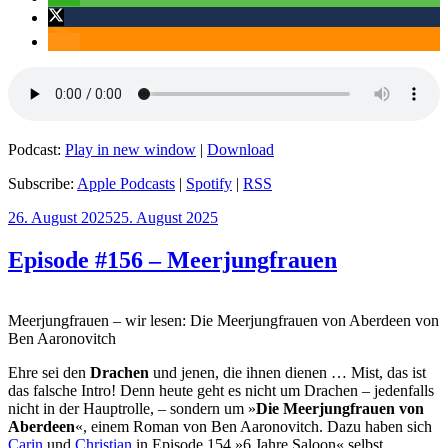
Podcast:
Play in new window
|
Download
Subscribe:
Apple Podcasts
|
Spotify
|
RSS
Veröffentlicht
26. August 2025
25. August 2025
am
Episode #156 – Meerjungfrauen
Meerjungfrauen – wir lesen: Die Meerjungfrauen von Aberdeen von
Ben Aaronovitch
Ehre sei den
Drachen
und jenen, die ihnen dienen … Mist, das ist
das falsche Intro! Denn heute geht es nicht um Drachen – jedenfalls
nicht in der Hauptrolle, – sondern um »
Die Meerjungfrauen von
Aberdeen
«, einem Roman von Ben Aaronovitch. Dazu haben sich
Carin
und
Christian
in Episode 154 »6 Jahre Saloon« selbst