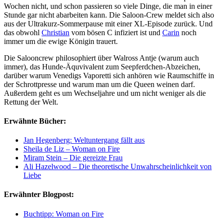
Wochen nicht, und schon passieren so viele Dinge, die man in einer
Stunde gar nicht abarbeiten kann. Die Saloon-Crew meldet sich also
aus der Ultrakurz-Sommerpause mit einer XL-Episode zurück. Und
das obwohl
Christian
vom bösen C infiziert ist und
Carin
noch
immer um die ewige Königin trauert.
Die Salooncrew philosophiert über Walross Antje (warum auch
immer), das Hunde-Äquvivalent zum Seepferdchen-Abzeichen,
darüber warum Venedigs Vaporetti sich anhören wie Raumschiffe in
der Schrottpresse und warum man um die Queen weinen darf.
Außerdem geht es um Wechseljahre und um nicht weniger als die
Rettung der Welt.
Erwähnte Bücher:
Jan Hegenberg: Weltuntergang fällt aus
Sheila de Liz – Woman on Fire
Miram Stein – Die gereizte Frau
Ali Hazelwood – Die theoretische Unwahrscheinlichkeit von
Liebe
Erwähnter Blogpost:
Buchtipp: Woman on Fire