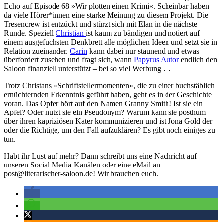
Echo auf Episode 68 »Wir plotten einen Krimi«. Scheinbar haben
da viele Hörer*innen eine starke Meinung zu diesem Projekt. Die
Tresencrew ist entzückt und stürzt sich mit Elan in die nächste
Runde. Speziell
Christian
ist kaum zu bändigen und notiert auf
einem ausgefuchsten Denkbrett alle möglichen Ideen und setzt sie in
Relation zueinander.
Carin
kann dabei nur staunend und etwas
überfordert zusehen und fragt sich, wann
Papyrus Autor
endlich den
Saloon finanziell unterstützt – bei so viel Werbung …
Trotz Christans »Schriftstellermomenten«, die zu einer buchstäblich
ernüchternden Erkenntnis geführt haben, geht es in der Geschichte
voran. Das Opfer hört auf den Namen Granny Smith! Ist sie ein
Apfel? Oder nutzt sie ein Pseudonym? Warum kann sie posthum
über ihren kapriziösen Kater kommunizieren und ist Jona Gold der
oder die Richtige, um den Fall aufzuklären? Es gibt noch einiges zu
tun.
Habt ihr Lust auf mehr? Dann schreibt uns eine Nachricht auf
unseren Social Media-Kanälen oder eine eMail an
post@literarischer-saloon.de! Wir brauchen euch.