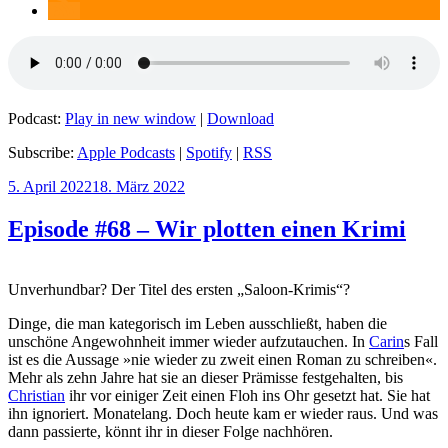
Podcast:
Play in new window
|
Download
Subscribe:
Apple Podcasts
|
Spotify
|
RSS
Veröffentlicht
5. April 2022
18. März 2022
am
Episode #68 – Wir plotten einen Krimi
Unverhundbar? Der Titel des ersten „Saloon-Krimis“?
Dinge, die man kategorisch im Leben ausschließt, haben die
unschöne Angewohnheit immer wieder aufzutauchen. In
Carin
s Fall
ist es die Aussage »nie wieder zu zweit einen Roman zu schreiben«.
Mehr als zehn Jahre hat sie an dieser Prämisse festgehalten, bis
Christian
ihr vor einiger Zeit einen Floh ins Ohr gesetzt hat. Sie hat
ihn ignoriert. Monatelang. Doch heute kam er wieder raus. Und was
dann passierte, könnt ihr in dieser Folge nachhören.