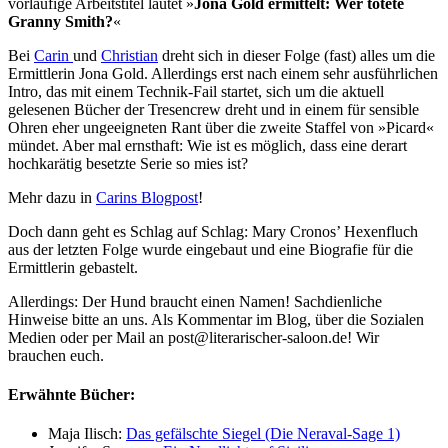
vorläufige Arbeitstitel lautet »
Jona Gold ermittelt: Wer tötete
Granny Smith?
«
Bei
Carin
und
Christian
dreht sich in dieser Folge (fast) alles um die
Ermittlerin Jona Gold. Allerdings erst nach einem sehr ausführlichen
Intro, das mit einem Technik-Fail startet, sich um die aktuell
gelesenen Bücher der Tresencrew dreht und in einem für sensible
Ohren eher ungeeigneten Rant über die zweite Staffel von »Picard«
mündet. Aber mal ernsthaft: Wie ist es möglich, dass eine derart
hochkarätig besetzte Serie so mies ist?
Mehr dazu in
Carins Blogpost
!
Doch dann geht es Schlag auf Schlag: Mary Cronos’ Hexenfluch
aus der letzten Folge wurde eingebaut und eine Biografie für die
Ermittlerin gebastelt.
Allerdings: Der Hund braucht einen Namen! Sachdienliche
Hinweise bitte an uns. Als Kommentar im Blog, über die Sozialen
Medien oder per Mail an post@literarischer-saloon.de! Wir
brauchen euch.
Erwähnte Bücher:
Maja Ilisch:
Das gefälschte Siegel (Die Neraval-Sage 1)