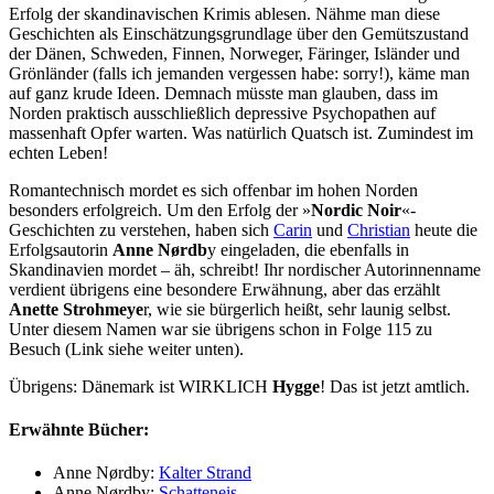
Erfolg der skandinavischen Krimis ablesen. Nähme man diese
Geschichten als Einschätzungsgrundlage über den Gemütszustand
der Dänen, Schweden, Finnen, Norweger, Färinger, Isländer und
Grönländer (falls ich jemanden vergessen habe: sorry!), käme man
auf ganz krude Ideen. Demnach müsste man glauben, dass im
Norden praktisch ausschließlich depressive Psychopathen auf
massenhaft Opfer warten. Was natürlich Quatsch ist. Zumindest im
echten Leben!
Romantechnisch mordet es sich offenbar im hohen Norden
besonders erfolgreich. Um den Erfolg der »
Nordic Noir
«-
Geschichten zu verstehen, haben sich
Carin
und
Christian
heute die
Erfolgsautorin
Anne Nørdb
y eingeladen, die ebenfalls in
Skandinavien mordet – äh, schreibt! Ihr nordischer Autorinnenname
verdient übrigens eine besondere Erwähnung, aber das erzählt
Anette Strohmeye
r, wie sie bürgerlich heißt, sehr launig selbst.
Unter diesem Namen war sie übrigens schon in Folge 115 zu
Besuch (Link siehe weiter unten).
Übrigens: Dänemark ist WIRKLICH
Hygge
! Das ist jetzt amtlich.
Erwähnte Bücher:
Anne Nørdby:
Kalter Strand
Anne Nørdby:
Schatteneis