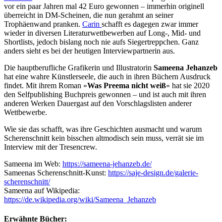
vor ein paar Jahren mal 42 Euro gewonnen – immerhin originell
überreicht in DM-Scheinen, die nun gerahmt an seiner
Trophäenwand pranken.
Carin
schafft es dagegen zwar immer
wieder in diversen Literaturwettbewerben auf Long-, Mid- und
Shortlists, jedoch bislang noch nie aufs Siegertreppchen. Ganz
anders sieht es bei der heutigen Interviewpartnerin aus.
Die hauptberufliche Grafikerin und Illustratorin
Sameena Jehanzeb
hat eine wahre Künstlerseele, die auch in ihren Büchern Ausdruck
findet. Mit ihrem Roman »
Was Preema nicht weiß
« hat sie 2020
den Selfpublishing Buchpreis gewonnen – und ist auch mit ihren
anderen Werken Dauergast auf den Vorschlagslisten anderer
Wettbewerbe.
Wie sie das schafft, was ihre Geschichten ausmacht und warum
Scherenschnitt kein bisschen altmodisch sein muss, verrät sie im
Interview mit der Tresencrew.
Sameena im Web:
https://sameena-jehanzeb.de/
Sameenas Scherenschnitt-Kunst:
https://saje-design.de/galerie-
scherenschnitt/
Sameena auf Wikipedia:
https://de.wikipedia.org/wiki/Sameena_Jehanzeb
Erwähnte Bücher: