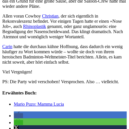
das ein Grund für eine große Sause, aber die Saloon-Crew hatte mal
wieder andere Pläne.
Allen voran Cowboy
Christian
, der sich eigentlich in
Rekonvaleszenz befindet. Vor einigen Tagen hatte er einen »Nose
Job«, auch
Rhinoplastik
genannt, oder ganz unglamourös: eine
Begradigung der Nasenscheidewand. Das klingt dramatisch. Nach
Atemnot und womöglich weniger Wortanteil.
Carin
hatte die durchaus kühne Hoffnung, dass dadurch ein wenig
häufiger zu Wort kommen würde – wollte sie doch von ihrem
heroischen Badminton-Weltmeister-Titel berichten. Allein, es kam
nicht soweit, aber hört einfach selbst.
Viel Vergnügen!
PS: Die Party wird verschoben! Versprochen. Also … vielleicht.
Erwähntes Buch:
Mario Puzo: Mamma Lucia