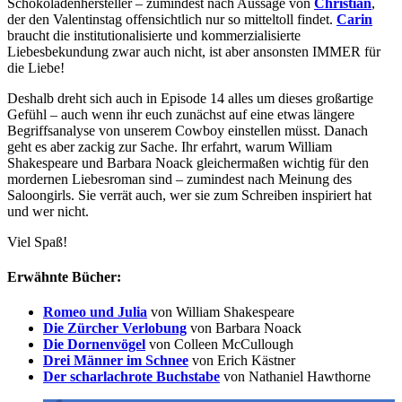
Schokoladenhersteller – zumindest nach Aussage von
Christian
,
der den Valentinstag offensichtlich nur so mitteltoll findet.
Carin
braucht die institutionalisierte und kommerzialisierte
Liebesbekundung zwar auch nicht, ist aber ansonsten IMMER für
die Liebe!
Deshalb dreht sich auch in Episode 14 alles um dieses großartige
Gefühl – auch wenn ihr euch zunächst auf eine etwas längere
Begriffsanalyse von unserem Cowboy einstellen müsst. Danach
geht es aber zackig zur Sache. Ihr erfahrt, warum William
Shakespeare und Barbara Noack gleichermaßen wichtig für den
mordernen Liebesroman sind – zumindest nach Meinung des
Saloongirls. Sie verrät auch, wer sie zum Schreiben inspiriert hat
und wer nicht.
Viel Spaß!
Erwähnte Bücher:
Romeo und Julia
von William Shakespeare
Die Zürcher Verlobung
von Barbara Noack
Die Dornenvögel
von Colleen McCullough
Drei Männer im Schnee
von Erich Kästner
Der scharlachrote Buchstabe
von Nathaniel Hawthorne