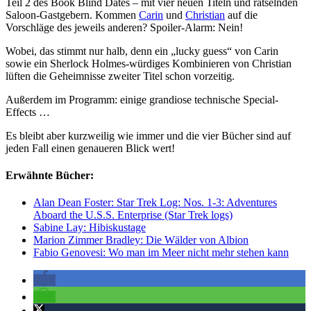
Teil 2 des Book Blind Dates – mit vier neuen Titeln und rätselnden
Saloon-Gastgebern. Kommen
Carin
und
Christian
auf die
Vorschläge des jeweils anderen? Spoiler-Alarm: Nein!
Wobei, das stimmt nur halb, denn ein „lucky guess“ von Carin
sowie ein Sherlock Holmes-würdiges Kombinieren von Christian
lüften die Geheimnisse zweiter Titel schon vorzeitig.
Außerdem im Programm: einige grandiose technische Special-
Effects …
Es bleibt aber kurzweilig wie immer und die vier Bücher sind auf
jeden Fall einen genaueren Blick wert!
Erwähnte Bücher:
Alan Dean Foster: Star Trek Log: Nos. 1-3: Adventures
Aboard the U.S.S. Enterprise (Star Trek logs)
Sabine Lay: Hibiskustage
Marion Zimmer Bradley: Die Wälder von Albion
Fabio Genovesi: Wo man im Meer nicht mehr stehen kann