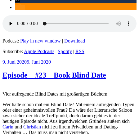
Podcast:
Play in new window
|
Download
Subscribe:
Apple Podcasts
|
Spotify
|
RSS
Veröffentlicht
9. Juni 2020
5. Juni 2020
am
Episode – #23 – Book Blind Date
Vier aufregende Blind Dates mit großartigen Büchern.
Wer hatte schon mal ein Blind Date? Mit einem aufregenden Typen
oder einer geheimnisvollen Frau? Da wäre der Literarische Saloon
zwar sicher der ideale Treffpunkt, doch darum geht es in der
heutigen Episode nicht. Aus irgendwelchen Gründen äußern sich
Carin
und
Christian
nicht zu ihrem Privatleben und Dating-
Verhalten … Das muss man nicht verstehen.