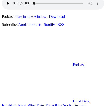
Podcast:
Play in new window
|
Download
Subscribe:
Apple Podcasts
|
Spotify
|
RSS
Kategorien
Podcast
Schlagwörter
Blind Date
,
Blinddate
,
Book Blind Date
,
Die wilde Geschichte vom