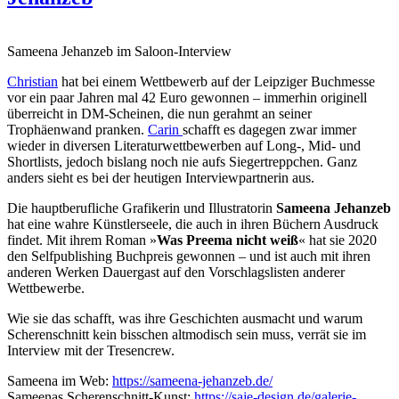
Sameena Jehanzeb im Saloon-Interview
Christian
hat bei einem Wettbewerb auf der Leipziger Buchmesse
vor ein paar Jahren mal 42 Euro gewonnen – immerhin originell
überreicht in DM-Scheinen, die nun gerahmt an seiner
Trophäenwand pranken.
Carin
schafft es dagegen zwar immer
wieder in diversen Literaturwettbewerben auf Long-, Mid- und
Shortlists, jedoch bislang noch nie aufs Siegertreppchen. Ganz
anders sieht es bei der heutigen Interviewpartnerin aus.
Die hauptberufliche Grafikerin und Illustratorin
Sameena Jehanzeb
hat eine wahre Künstlerseele, die auch in ihren Büchern Ausdruck
findet. Mit ihrem Roman »
Was Preema nicht weiß
« hat sie 2020
den Selfpublishing Buchpreis gewonnen – und ist auch mit ihren
anderen Werken Dauergast auf den Vorschlagslisten anderer
Wettbewerbe.
Wie sie das schafft, was ihre Geschichten ausmacht und warum
Scherenschnitt kein bisschen altmodisch sein muss, verrät sie im
Interview mit der Tresencrew.
Sameena im Web:
https://sameena-jehanzeb.de/
Sameenas Scherenschnitt-Kunst:
https://saje-design.de/galerie-