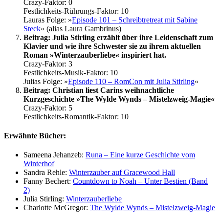
Crazy-Faktor: 0
Festlichkeits-Rührungs-Faktor: 10
Lauras Folge: »
Episode 101 – Schreibtretreat mit Sabine
Steck
« (alias Laura Gambrinus)
Beitrag: Julia Stirling erzählt über ihre Leidenschaft zum
Klavier und wie ihre Schwester sie zu ihrem aktuellen
Roman »Winterzauberliebe« inspiriert hat.
Crazy-Faktor: 3
Festlichkeits-Musik-Faktor: 10
Julias Folge: »
Episode 110 – RomCon mit Julia Stirling
«
Beitrag: Christian liest Carins weihnachtliche
Kurzgeschichte »The Wylde Wynds – Mistelzweig-Magie«
Crazy-Faktor: 5
Festlichkeits-Romantik-Faktor: 10
Erwähnte Bücher:
Sameena Jehanzeb:
Runa – Eine kurze Geschichte vom
Winterhof
Sandra Rehle:
Winterzauber auf Gracewood Hall
Fanny Bechert:
Countdown to Noah – Unter Bestien (Band
2)
Julia Stirling:
Winterzauberliebe
Charlotte McGregor:
The Wylde Wynds – Mistelzweig-Magie