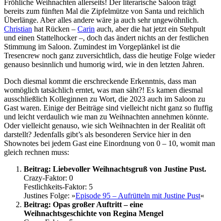
Fröhliche Weihnachten allerseits! Der literarische Saloon trägt
bereits zum fünften Mal die Zipfelmütze von Santa und reichlich
Überlänge. Aber alles andere wäre ja auch sehr ungewöhnlich.
Christian
hat Rücken –
Carin
auch, aber die hat jetzt ein Stehpult
und einen Stattelhocker –, doch das ändert nichts an der festlichen
Stimmung im Saloon. Zumindest im Vorgeplänkel ist die
Tresencrew noch ganz zuversichtlich, dass die heutige Folge wieder
genauso besinnlich und humorig wird, wie in den letzten Jahren.
Doch diesmal kommt die erschreckende Erkenntnis, dass man
womöglich tatsächlich erntet, was man säht?! Es kamen diesmal
ausschließlich Kolleginnen zu Wort, die 2023 auch im Saloon zu
Gast waren. Einige der Beiträge sind vielleicht nicht ganz so fluffig
und leicht verdaulich wie man zu Weihnachten annehmen könnte.
Oder vielleicht genauso, wie sich Weihnachten in der Realität oft
darstellt? Jedenfalls gibt’s als besonderen Service hier in den
Shownotes bei jedem Gast eine Einordnung von 0 – 10, womit man
gleich rechnen muss:
Beitrag: Liebevoller Weihnachtsgruß von Justine Pust.
Crazy-Faktor: 0
Festlichkeits-Faktor: 5
Justines Folge: »
Episode 95 – Aufrütteln mit Justine Pust
«
Beitrag: Opas großer Auftritt – eine
Weihnachtsgeschichte von Regina Mengel