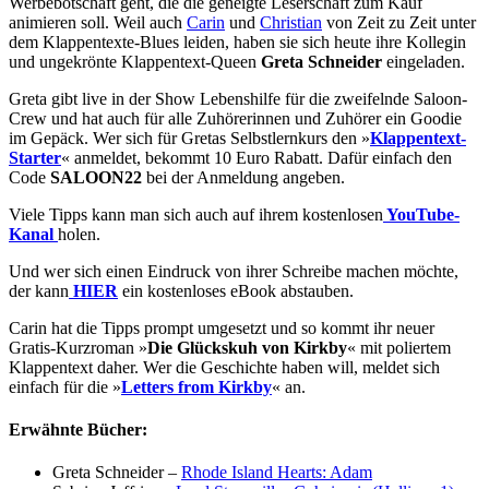
Werbebotschaft geht, die die geneigte Leserschaft zum Kauf
animieren soll. Weil auch
Carin
und
Christian
von Zeit zu Zeit unter
dem Klappentexte-Blues leiden, haben sie sich heute ihre Kollegin
und ungekrönte Klappentext-Queen
Greta Schneider
eingeladen.
Greta gibt live in der Show Lebenshilfe für die zweifelnde Saloon-
Crew und hat auch für alle Zuhörerinnen und Zuhörer ein Goodie
im Gepäck. Wer sich für Gretas Selbstlernkurs den »
Klappentext-
Starter
« anmeldet, bekommt 10 Euro Rabatt. Dafür einfach den
Code
SALOON22
bei der Anmeldung angeben.
Viele Tipps kann man sich auch auf ihrem kostenlosen
YouTube-
Kanal
holen.
Und wer sich einen Eindruck von ihrer Schreibe machen möchte,
der kann
HIER
ein kostenloses eBook abstauben.
Carin hat die Tipps prompt umgesetzt und so kommt ihr neuer
Gratis-Kurzroman »
Die Glückskuh von Kirkby
« mit poliertem
Klappentext daher. Wer die Geschichte haben will, meldet sich
einfach für die »
Letters from Kirkby
« an.
Erwähnte Bücher:
Greta Schneider –
Rhode Island Hearts: Adam