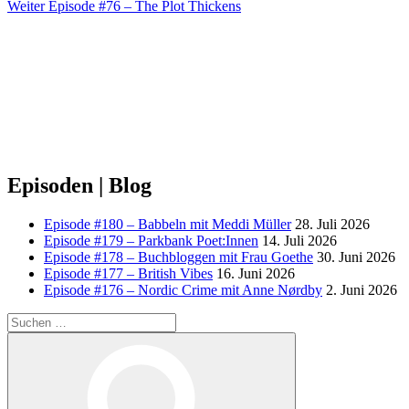
Nächster
Weiter
Episode #76 – The Plot Thickens
Beitrag
Episoden | Blog
Episode #180 – Babbeln mit Meddi Müller
28. Juli 2026
Episode #179 – Parkbank Poet:Innen
14. Juli 2026
Episode #178 – Buchbloggen mit Frau Goethe
30. Juni 2026
Episode #177 – British Vibes
16. Juni 2026
Episode #176 – Nordic Crime mit Anne Nørdby
2. Juni 2026
Suchen
nach:
Suchen