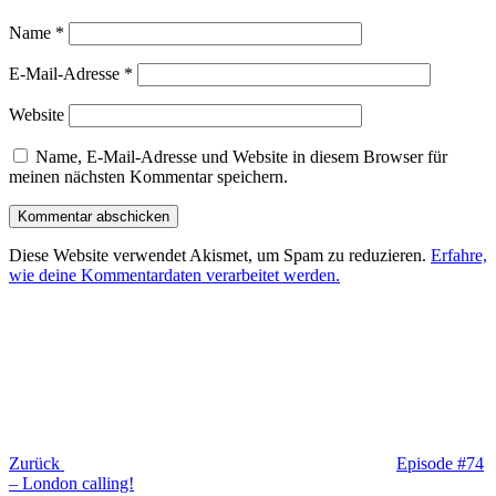
Name
*
E-Mail-Adresse
*
Website
Name, E-Mail-Adresse und Website in diesem Browser für
meinen nächsten Kommentar speichern.
Diese Website verwendet Akismet, um Spam zu reduzieren.
Erfahre,
wie deine Kommentardaten verarbeitet werden.
Beitragsnavigation
Vorheriger
Beitrag
Zurück
Episode #74
– London calling!