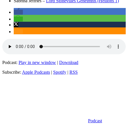
Sabrina Jeffries –
Lord Stonevilles Geheimnis (Hellions 1)
Podcast:
Play in new window
|
Download
Subscribe:
Apple Podcasts
|
Spotify
|
RSS
Kategorien
Podcast
Schlagwörter