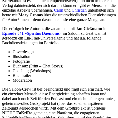
Korrektorat ist es auch nicht empfehlenswert) und nicht immer ein
Verlag dahintersteht, der sich darum kümmert, gibt es Menschen, die
einzelne Aspekte übernehmen.
Carin
und
Christian
unterhalten sich
heute mit
Mary Cronos
über die unterschiedlichen Dienstleistungen
für Autor*innen – denn davon bietet sie eine ganze Menge an.
Die erfolgreiche Autorin, die zusammen mit
Jan Gießmann
in
Episode #41 »Spiritus Daemonis
«
im Saloon zu Gast war, ist
geradezu ein Ein-Frau-Universalgenie und hat u.a. folgende
Buchdienstleistungen im Portfolio:
Coverdesign
Illustration
Fotografie
Buchsatz (Print – Chat Storys)
Coaching (Workshops)
Buchtrailer
Moderation
Die Saloon-Crew ist tief beeindruckt und fragt sich ernsthaft, wie
ein einzelner Mensch, diese Energieleistung schaffen kann und
dabei auch noch Zeit für den Podcast und ein nicht näher genanntes,
geheimnisvolles Großprojekt hat (über das zu einem späteren
Zeitpunkt gesprochen wird). Mit dem Großprojekt ist übrigens
NICHT
FaKriRo
gemeint, eine Plattform, die engagierten
Selfpublisher*innen ein schickes Schaufenster auf der Frankfurter