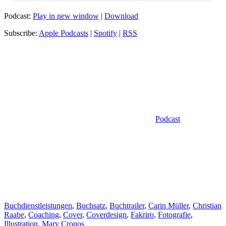
Podcast:
Play in new window
|
Download
Subscribe:
Apple Podcasts
|
Spotify
|
RSS
Kategorien
Podcast
Schlagwörter
Buchdienstleistungen
,
Buchsatz
,
Buchtrailer
,
Carin Müller
,
Christian
Raabe
,
Coaching
,
Cover
,
Coverdesign
,
Fakriro
,
Fotografie
,
Illustration
,
Mary Cronos