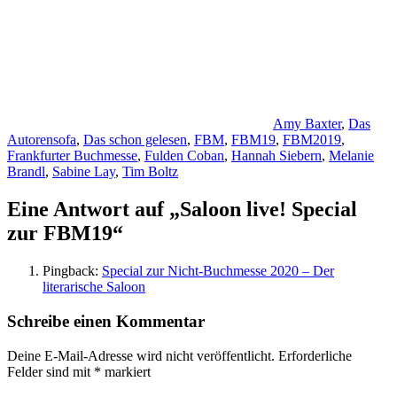
Schlagwörter
Amy Baxter
,
Das
Autorensofa
,
Das schon gelesen
,
FBM
,
FBM19
,
FBM2019
,
Frankfurter Buchmesse
,
Fulden Coban
,
Hannah Siebern
,
Melanie
Brandl
,
Sabine Lay
,
Tim Boltz
Eine Antwort auf „Saloon live! Special
zur FBM19“
Pingback:
Special zur Nicht-Buchmesse 2020 – Der
literarische Saloon
Schreibe einen Kommentar
Deine E-Mail-Adresse wird nicht veröffentlicht.
Erforderliche
Felder sind mit
*
markiert