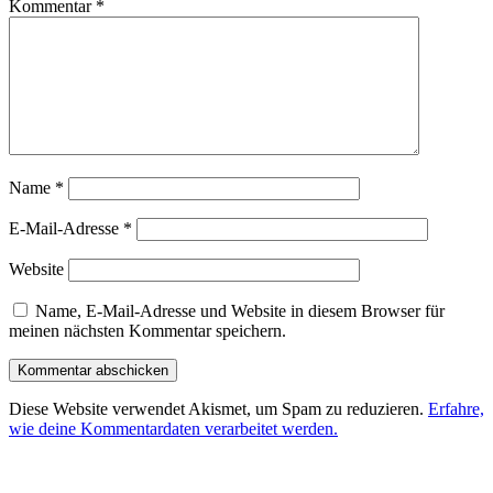
Kommentar
*
Name
*
E-Mail-Adresse
*
Website
Name, E-Mail-Adresse und Website in diesem Browser für
meinen nächsten Kommentar speichern.
Diese Website verwendet Akismet, um Spam zu reduzieren.
Erfahre,
wie deine Kommentardaten verarbeitet werden.
Beitragsnavigation
Vorheriger
Beitrag