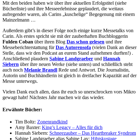
Mit den beiden haben wir über ihre aktuellen Erfolgstitel (siehe
Bücherliste) und ihre Messeerlebnisse geplaudert, die weitaus
aufregender waren, als Carins „kuschelige“ Begegenung mit einem
Mainzelmann …
Außerdem gibt’s in dieser Folge noch einige kurze Messetalks von
Carin. Als erstes spricht sie mit der zauberhaften Buchbloggerin
Fulden Coban
über ihren Blog
Das schon gelesen
und ihre
Messeberichterstattung für
Das Autorensofa
(vielen Dank an dieser
Stelle, dass wir den Podcast an eurem Stand aufnehmen durften!) .
Anschließend plaudern
Sabine Landgraeber
und
Hannah
Siebern
über ihre neuen Werke (siehe unten) und schließlich steht
auch noch
Melanie Brandl
Rede und Antwort. Die Journalistin,
Autorin und Buchhändlerin ist gleich in dreifacher Kapazität auf der
Messe unterwegs.
Vielen Dank euch allen, dass ihr euch so unerschrocken vors Mikro
gewagt habt! Nächstes Jahr machen wir das wieder.
Erwähnte Bücher:
Tim Boltz:
Zonenrandkind
Amy Baxter:
King’s Legacy – Alles für dich
Hannah Siebern:
Schneezauber – Das Heartbreaker Syndrom
Sabine Landgraeber alias Sabine Lay:
Hibiskustage