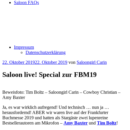
Saloon FAQs
Impressum
Datenschutzerklärung
Veröffentlicht
22. Oktober 2019
22. Oktober 2019
von
Saloongirl Carin
am
Saloon live! Special zur FBM19
Beweisfoto: Tim Boltz – Saloongirl Carin – Cowboy Christian –
Amy Baxter
Ja, es war wirklich aufregend! Und technisch … nun ja …
herausfordernd! ABER wir waren live auf der Frankfurter
Buchmesse 2019 und hatten als Stargäste zwei lupenreine
Bestsellerautoren am Mikrofon –
Amy Baxter
und
Tim Boltz
!