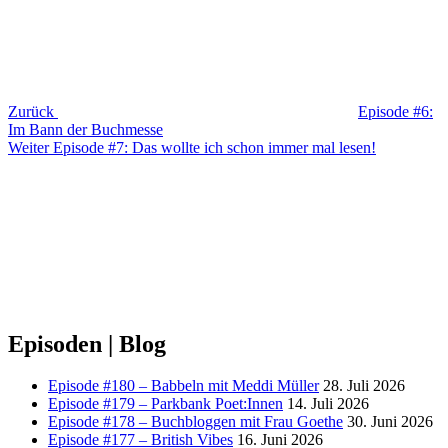
Zurück
Episode #6:
Im Bann der Buchmesse
Nächster
Weiter
Episode #7: Das wollte ich schon immer mal lesen!
Beitrag
Episoden | Blog
Episode #180 – Babbeln mit Meddi Müller
28. Juli 2026
Episode #179 – Parkbank Poet:Innen
14. Juli 2026
Episode #178 – Buchbloggen mit Frau Goethe
30. Juni 2026
Episode #177 – British Vibes
16. Juni 2026